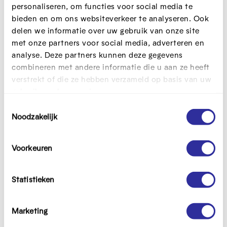
e
personaliseren, om functies voor social media te
n
bieden en om ons websiteverkeer te analyseren. Ook
i
delen we informatie over uw gebruik van onze site
m
met onze partners voor social media, adverteren en
a
analyse. Deze partners kunnen deze gegevens
g
combineren met andere informatie die u aan ze heeft
e
verstrekt of die ze hebben verzameld op basis van uw
gebruik van hun services.
T
Noodzakelijk
o
e
Betrouwbare informatie of toch fake?
s
Voorkeuren
t
Licentie:
Naamsvermelding,
NietCommercieel,
e
GelijkDelen
m
Statistieken
m
i
Marketing
n
Lees verder
Meer dossiers