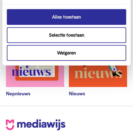
g
s
s
Alles toestaan
e
l
Selectie toestaan
e
c
t
Weigeren
i
e
Nepnieuws
Nieuws
V