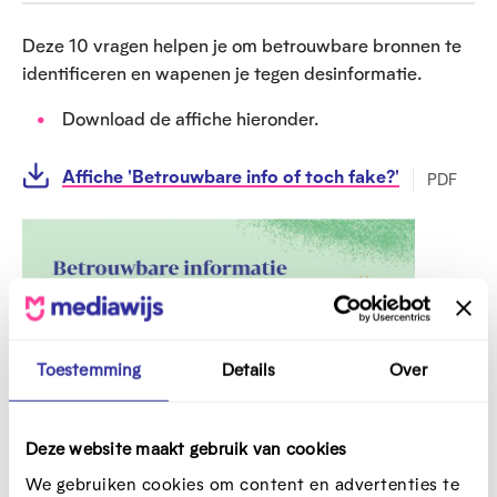
Deze 10 vragen helpen je om betrouwbare bronnen te
identificeren en wapenen je tegen desinformatie.
Download de affiche hieronder.
Affiche 'Betrouwbare info of toch fake?'
PDF
O
p
e
n
f
u
l
Toestemming
Details
Over
l
s
c
Deze website maakt gebruik van cookies
r
We gebruiken cookies om content en advertenties te
e