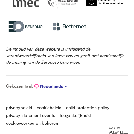
De inhoud van deze website is uitsluitend de
verantwoordelijkheid van imec vzw en geeft niet noodzakelijk
de mening van de Europese Unie weer.
G
Gekozen taal
:
Nederlands
e
k
o
z
privacybeleid
cookiebeleid
child protection policy
e
privacy statement events
toegankelijkheid
n
t
cookievoorkeuren beheren
a
S
a