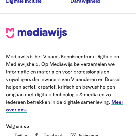
Digitale inclusie
Datawijsheid
V
o
e
Mediawijs is het Vlaams Kenniscentrum Digitale en
t
Mediawijsheid. Op Mediawijs.be verzamelen we
informatie en materialen voor professionals en
vrijwilligers die inwoners van Vlaanderen en Brussel
helpen actief, creatief, kritisch en bewust helpen
omgaan met digitale technologie & media en zo
iedereen betrekken in de digitale samenleving.
Meer
over ons.
Volg ons op
Twitter
Facebook
Instagram