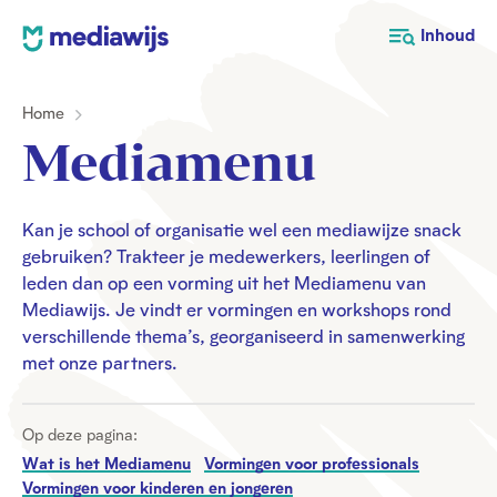
M
Inhoud
e
d
Home
i
a
Mediamenu
w
i
j
Kan je school of organisatie wel een mediawijze snack
gebruiken? Trakteer je medewerkers, leerlingen of
s
leden dan op een vorming uit het Mediamenu van
Mediawijs. Je vindt er vormingen en workshops rond
verschillende thema’s, georganiseerd in samenwerking
met onze partners.
Op deze pagina:
Wat is het Mediamenu
Vormingen voor professionals
Vormingen voor kinderen en jongeren