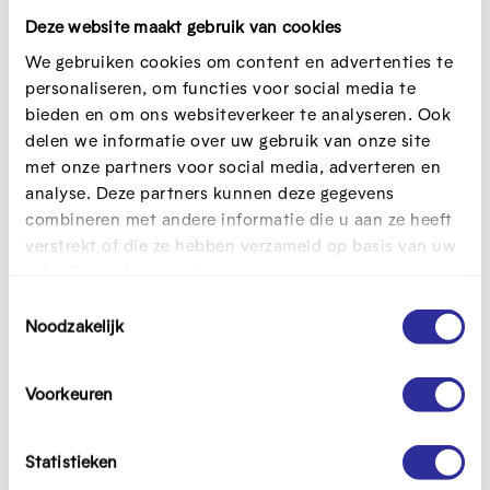
Deze website maakt gebruik van cookies
We gebruiken cookies om content en advertenties te
personaliseren, om functies voor social media te
bieden en om ons websiteverkeer te analyseren. Ook
delen we informatie over uw gebruik van onze site
met onze partners voor social media, adverteren en
analyse. Deze partners kunnen deze gegevens
combineren met andere informatie die u aan ze heeft
verstrekt of die ze hebben verzameld op basis van uw
gebruik van hun services.
Wil je een vorming boeken voor
T
volwassenen?
Noodzakelijk
o
e
s
Bekijk hier het aanbod
Voorkeuren
t
e
m
Statistieken
m