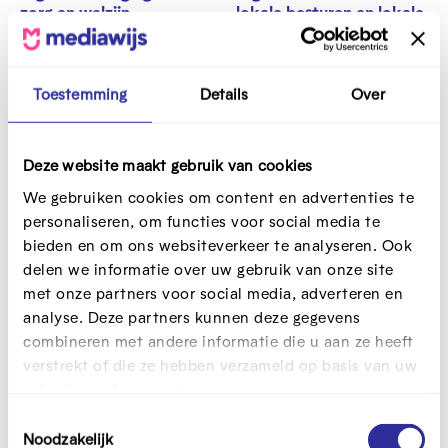
zorg en welzijn
lokale besturen en lokale
organisaties
Zorg en welzijn
Lokale besturen en
Online patiëntendossiers,
organisaties
Toestemming
Details
Over
gezondheidsapps, artificiële
Lokale besturen en
intelligentie … Ook in de zorg-
organisaties spelen een
en welzijnssector doen steeds
belangrijke rol om mensen
meer digitale tools en
Deze website maakt gebruik van cookies
mee te krijgen in een digitale
oplossingen hun intrede.
We gebruiken cookies om content en advertenties te
samenleving. Ontdek
Ontdek waarom het
inzichten, tools en inspiratie
personaliseren, om functies voor social media te
belangrijk is om je
om lokaal met digitale inclusie
bieden en om ons websiteverkeer te analyseren. Ook
medewerkers daarin te
aan de slag te gaan.
Lees
delen we informatie over uw gebruik van onze site
ondersteunen en hoe je dat
meer.
met onze partners voor social media, adverteren en
als organisatie aanpakt.
Lees
meer.
analyse. Deze partners kunnen deze gegevens
combineren met andere informatie die u aan ze heeft
verstrekt of die ze hebben verzameld op basis van uw
gebruik van hun services.
T
Noodzakelijk
o