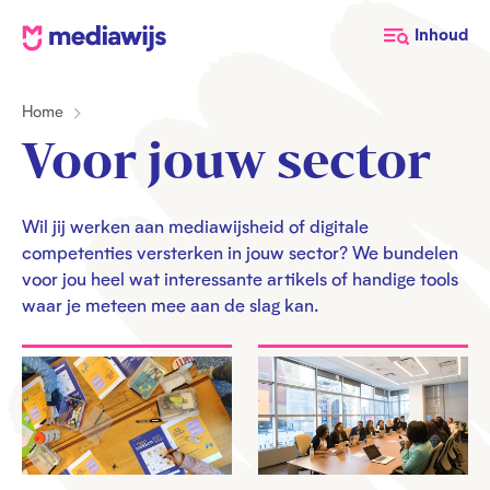
M
Inhoud
e
d
Home
i
a
Voor jouw sector
w
i
j
Wil jij werken aan mediawijsheid of digitale
competenties versterken in jouw sector? We bundelen
s
voor jou heel wat interessante artikels of handige tools
waar je meteen mee aan de slag kan.