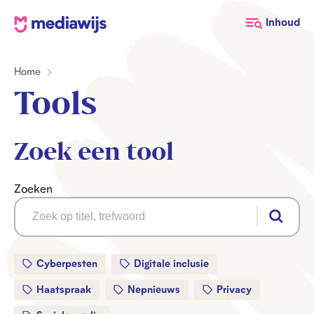
M
Inhoud
e
d
Home
i
a
Tools
w
i
j
Zoek een tool
s
Zoeken
Z
o
e
k
Cyberpesten
Digitale inclusie
e
n
Haatspraak
Nepnieuws
Privacy