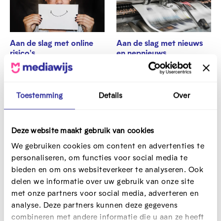
Aan de slag met online
Aan de slag met nieuws
risico's
en nepnieuws
Op zoek naar hoe je als
Zin om aan de slag te gaan
professional kan werken aan
met de thema's nieuws en
thema's die te maken hebben
nepnieuws in jouw klas?
Toestemming
Details
Over
online risico's? Ontdek hier
Ontdek hier al het
praktische tools hoe je dat
lesmateriaal van Nieuws in de
kan aanpakken.
Klas.
Deze website maakt gebruik van cookies
We gebruiken cookies om content en advertenties te
personaliseren, om functies voor social media te
bieden en om ons websiteverkeer te analyseren. Ook
delen we informatie over uw gebruik van onze site
met onze partners voor social media, adverteren en
analyse. Deze partners kunnen deze gegevens
Aan de slag met
EDUboxen
combineren met andere informatie die u aan ze heeft