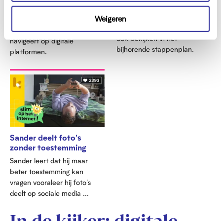
c
smartphone of tablet en legt
zijn? Ontdek in deze video
t
uit hoe je met de 4411-app
Weigeren
hoe je informatie kritisch
i
werkt. Je kan alle stappen
beoordeelt en hoe je effectief
e
ook bekijken in het
navigeert op digitale
bijhorende stappenplan.
platformen.
Sander deelt foto's
zonder toestemming
Sander leert dat hij maar
beter toestemming kan
vragen vooraleer hij foto's
deelt op sociale media ...
In de kijker: digitale