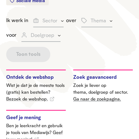
Sociale media
S
T
Ik werk
in
over
Sector
Thema
e
h
D
c
e
voor
Doelgroep
o
t
m
e
o
a
Toon tools
l
r
g
r
Ontdek de webshop
Zoek geavanceerd
o
e
Wist je dat je de meeste tools
Zoek je liever op
(gratis) kan bestellen?
thema, doelgroep of sector.
p
Bezoek de webshop.
Ga naar de zoekpagina.
Geef je mening
Ben je leerkracht en gebruik
je tools van Mediawijs?
Geef