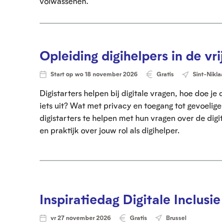
volwassenen.
c
t
i
e
Opleiding digihelpers in de vrij
Start op wo 18 november 2026
Gratis
Sint-Nikla
Digistarters helpen bij digitale vragen, hoe doe je
iets uit? Wat met privacy en toegang tot gevoelige
digistarters te helpen met hun vragen over de digi
en praktijk over jouw rol als digihelper.
Inspiratiedag Digitale Inclusi
vr 27 november 2026
Gratis
Brussel