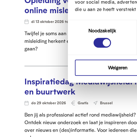
voor social media, adverte
online misleiding
die u aan ze heeft verstrek
di 13 oktober 2026 tot ma 18 januari 2027
Gratis
T
Noodzakelijk
o
Twijfel je soms aan berichten die je online ziet en v
e
misleiding herkent en leren hoe je nepnieuws kan
s
gaan?
t
e
m
Weigeren
m
Inspiratiedag Mediawijsheid: 
i
en buurtwerk
n
g
do 29 oktober 2026
Gratis
Brussel
s
s
Ben jij als professional actief rond mediawijshei
e
Ontdek nieuw onderzoek en laat je inspireren doo
l
over nieuws en (des)informatie. Voor iedereen die
e