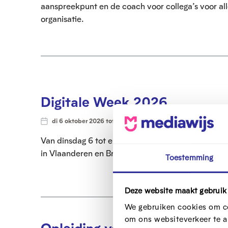
aanspreekpunt en de coach voor collega’s voor all
organisatie.
Digitale Week 2026
di 6 oktober 2026 tot vr 16 oktober 2026
Gratis
Van dinsdag 6 tot en met vrijdag 16 oktober 2026 
in Vlaanderen en Brussel georganiseerd. Het thema 
Toestemming
Deze website maakt gebruik
We gebruiken cookies om co
om ons websiteverkeer te a
Opleiding voor 60-plussers: 