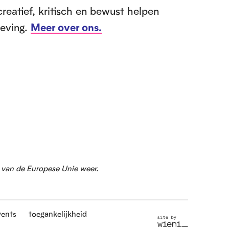
creatief, kritisch en bewust helpen
leving.
Meer over ons.
g van de Europese Unie weer.
vents
toegankelijkheid
S