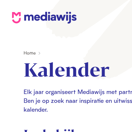
M
e
d
i
Home
a
Kalender
w
i
j
Elk jaar organiseert Mediawijs met partn
s
Ben je op zoek naar inspiratie en uitwis
kalender.