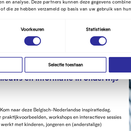
ren en analyse. Deze partners kunnen deze gegevens combine
t of die ze hebben verzameld op basis van uw gebruik van hun
Meerdere locaties
Voorkeuren
Statistieken
raag je je af: klopt dit wel? Wil je weten hoe je online
 doorprikken? Wil je ook anderen helpen hiermee om te
Selectie toestaan
nieuws en informatie in onderwijs
d? Kom naar deze Belgisch-Nederlandse inspiratiedag.
r praktijkvoorbeelden, workshops en interactieve sessies
 werkt met kinderen, jongeren en (anderstalige)