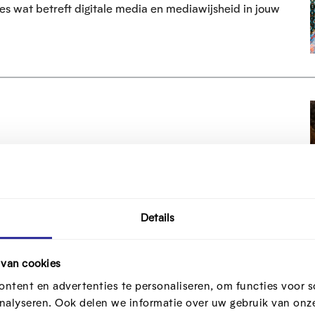
es wat betreft digitale media en mediawijsheid in jouw
Vlaanderen
is het Digitale Week. Er worden honderden activiteiten
van deze editie is 'De evolutie van de digitale wereld'.
Details
 van cookies
ntent en advertenties te personaliseren, om functies voor s
nalyseren. Ook delen we informatie over uw gebruik van onze
Samen sterk tegen nepnieuws en