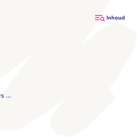
Inhoud
s ...