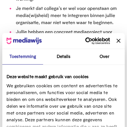
Je merkt dat collega’s er wel voor openstaan om
media(wijsheid) meer te integreren binnen jullie
organisatie, maar niet weten waar te beginnen.
Jullie hebben een concreet mediaproject voor
ogen en zijn op zoek naar een praktische leidraad
om dat aan te pakken.
Toestemming
Details
Over
Hoe ziet de opleiding
eruit?
Deze website maakt gebruik van cookies
We gebruiken cookies om content en advertenties te
personaliseren, om functies voor social media te
Online leren
U
bieden en om ons websiteverkeer te analyseren. Ook
i
delen we informatie over uw gebruik van onze site
t
met onze partners voor social media, adverteren en
Van online naar real life
v
U
analyse. Deze partners kunnen deze gegevens
o
i
combineren met andere informatie die u aan ze heeft