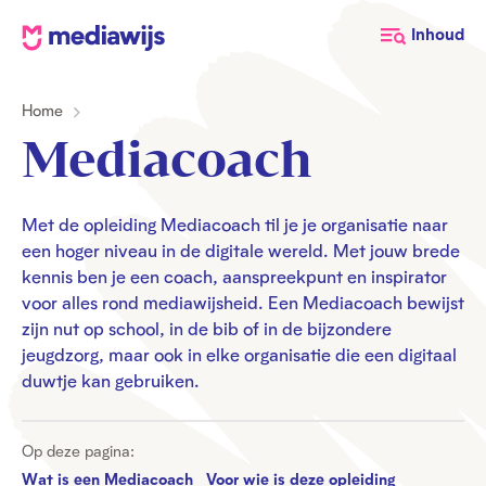
M
Inhoud
e
d
Home
i
a
Mediacoach
w
i
j
Met de opleiding Mediacoach til je je organisatie naar
een hoger niveau in de digitale wereld. Met jouw brede
s
kennis ben je een coach, aanspreekpunt en inspirator
voor alles rond mediawijsheid. Een Mediacoach bewijst
zijn nut op school, in de bib of in de bijzondere
jeugdzorg, maar ook in elke organisatie die een digitaal
duwtje kan gebruiken.
Op deze pagina:
Wat is een Mediacoach
Voor wie is deze opleiding