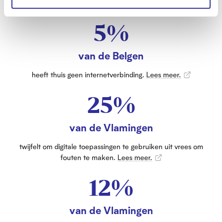
i
is digitaal kwetsbaar.
Lees meer.
e
5%
van de Belgen
heeft thuis geen internetverbinding.
Lees meer.
25%
van de Vlamingen
twijfelt om digitale toepassingen te gebruiken uit vrees om
fouten te maken.
Lees meer.
12%
van de Vlamingen