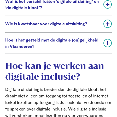
Wat is het verschil tussen ‘digitale uitsluiting’ en
v
U
‘de digitale kloof’?
o
i
u
t
w
v
Wie is kwetsbaar voor digitale uitsluiting?
e
U
o
n
i
u
t
w
Hoe is het gesteld met de digitale (on)gelijkheid
v
e
U
in Vlaanderen?
o
n
i
u
t
w
v
Hoe kan je werken aan
e
o
n
u
digitale inclusie?
w
e
Digitale uitsluiting is breder dan de digitale kloof: het
n
draait niet alleen om toegang tot toestellen of internet.
Enkel inzetten op toegang is dus ook niet voldoende om
te spreken over digitale inclusie. Wie digitale inclusie
wil versterken, moet inzetten op
vier voorwaarden
: