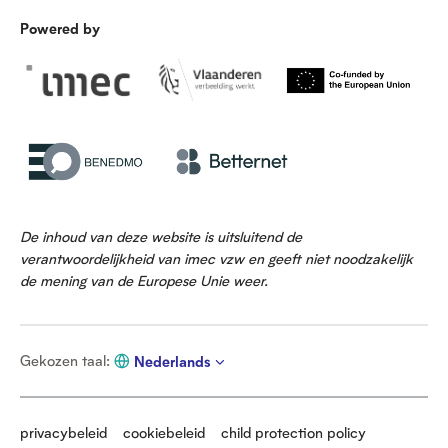
Powered by
De inhoud van deze website is uitsluitend de
verantwoordelijkheid van imec vzw en geeft niet noodzakelijk
de mening van de Europese Unie weer.
G
Gekozen taal
:
Nederlands
e
k
o
z
privacybeleid
cookiebeleid
child protection policy
e