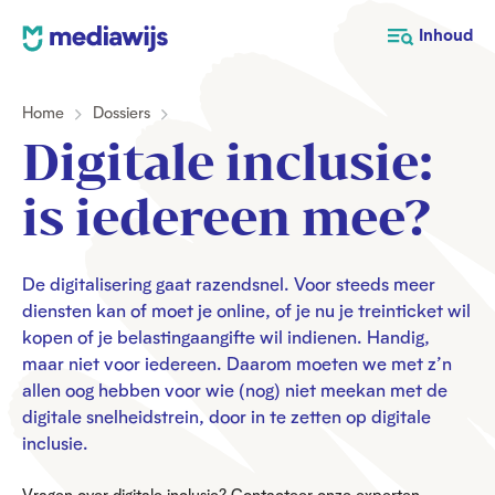
M
Inhoud
e
d
Home
Dossiers
i
a
Digitale inclusie:
w
i
is iedereen mee?
j
s
De digitalisering gaat razendsnel. Voor steeds meer
diensten kan of moet je online, of je nu je treinticket wil
kopen of je belastingaangifte wil indienen. Handig,
maar niet voor iedereen. Daarom moeten we met z’n
allen oog hebben voor wie (nog) niet meekan met de
digitale snelheidstrein, door in te zetten op digitale
inclusie.
Vragen over digitale inclusie? Contacteer onze experten