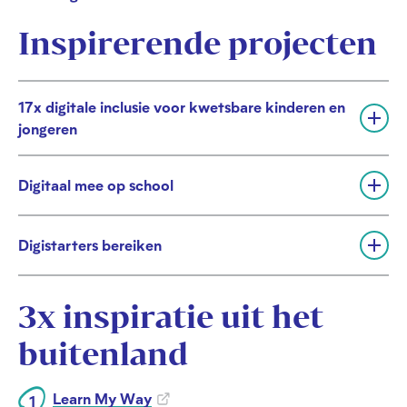
Inspirerende projecten
17x digitale inclusie voor kwetsbare kinderen en
U
jongeren
i
t
v
Digitaal mee op school
U
o
i
u
t
w
Digistarters bereiken
v
U
e
o
i
n
u
t
w
3x inspiratie uit het
v
e
o
buitenland
n
u
w
e
Learn My Way
n