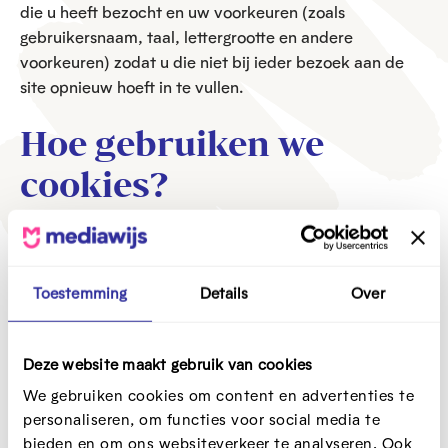
die u heeft bezocht en uw voorkeuren (zoals
gebruikersnaam, taal, lettergrootte en andere
voorkeuren) zodat u die niet bij ieder bezoek aan de
site opnieuw hoeft in te vullen.
Hoe gebruiken we
cookies?
Volgende soorten cookies worden gebruikt op de
website:
Toestemming
Details
Over
Prestatiecookies
Functionele cookies
Deze website maakt gebruik van cookies
Doelgerichte cookies
We gebruiken cookies om content en advertenties te
Hoe cookies te
personaliseren, om functies voor social media te
bieden en om ons websiteverkeer te analyseren. Ook