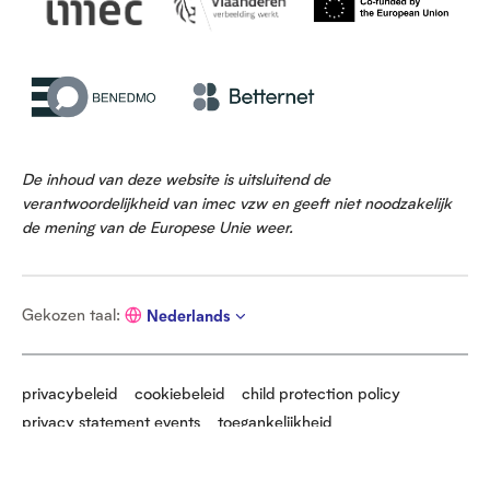
De inhoud van deze website is uitsluitend de
verantwoordelijkheid van imec vzw en geeft niet noodzakelijk
de mening van de Europese Unie weer.
G
Gekozen taal
:
Nederlands
e
k
o
z
privacybeleid
cookiebeleid
child protection policy
e
privacy statement events
toegankelijkheid
n
t
cookievoorkeuren beheren
a
S
a