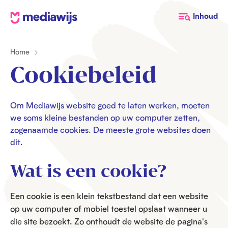
M
Inhoud
e
d
Home
i
a
Cookiebeleid
w
i
j
Om Mediawijs website goed te laten werken, moeten
we soms kleine bestanden op uw computer zetten,
s
zogenaamde cookies. De meeste grote websites doen
dit.
Wat is een cookie?
Een cookie is een klein tekstbestand dat een website
op uw computer of mobiel toestel opslaat wanneer u
die site bezoekt. Zo onthoudt de website de pagina's