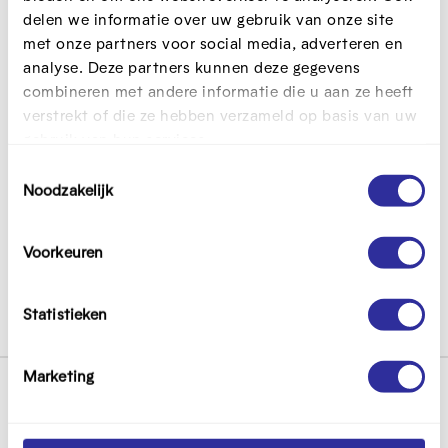
controleren en/of
delen we informatie over uw gebruik van onze site
met onze partners voor social media, adverteren en
wissen
analyse. Deze partners kunnen deze gegevens
combineren met andere informatie die u aan ze heeft
Bij het eerste bezoek aan de website na het deleten
verstrekt of die ze hebben verzameld op basis van uw
van cookies, verschijnt er een pop-up. Alle tracking is
gebruik van hun services.
afgezet en geanonimiseerd tot dat u geaccepteerd
T
heeft.
Noodzakelijk
o
e
Privacyverklaring
s
Voorkeuren
t
Meer informatie over uw persoonsgegevens vindt u in
e
onze
privacyverklaring
.
m
Statistieken
m
i
Marketing
n
V
g
s