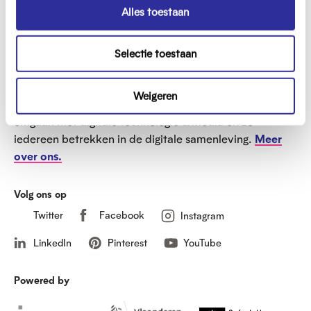
o
s
Alles toestaan
e
e
Mediawijs is het Vlaams Kenniscentrum Digitale en
l
t
Mediawijsheid. Op Mediawijs.be verzamelen we
Selectie toestaan
e
informatie en materialen voor professionals en
c
vrijwilligers die inwoners van Vlaanderen en Brussel
t
Weigeren
helpen actief, creatief, kritisch en bewust helpen
i
omgaan met digitale technologie & media en zo
e
iedereen betrekken in de digitale samenleving.
Meer
over ons.
Volg ons op
Twitter
Facebook
Instagram
LinkedIn
Pinterest
YouTube
Powered by