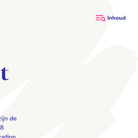
Inhoud
t
ijn de
18
cation