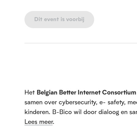
Dit event is voorbij
V
o
e
Het
Belgian Better Internet Consortium
samen over cybersecurity, e- safety, m
t
kinderen. B-Bico wil door dialoog en sa
Lees meer
.