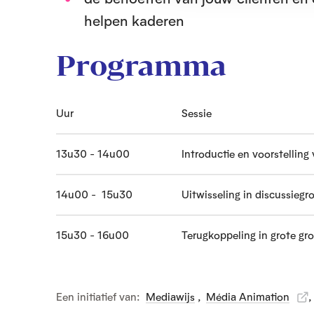
s
helpen kaderen
e
l
Programma
e
c
t
i
Uur
Sessie
e
13u30 - 14u00
Introductie en voorstelling
14u00 - 15u30
Uitwisseling in discussiegr
15u30 - 16u00
Terugkoppeling in grote gr
Een initiatief van:
Mediawijs
,
Média Animation
,