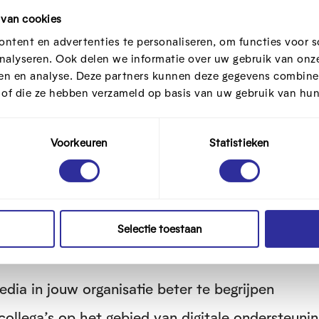
 in de ondersteuning van mensen met een beper
 van cookies
ntent en advertenties te personaliseren, om functies voor s
euning voor het digitale beter te begrijpen door
nalyseren. Ook delen we informatie over uw gebruik van onze
ren en analyse. Deze partners kunnen deze gegevens combine
 Betternet Lab op dinsdag 18 oktober 2022 tusse
t of die ze hebben verzameld op basis van uw gebruik van hun
ot getuigenissen via
deze online vragenlijst
.
Voorkeuren
Statistieken
iedt je de mogelijkheid om
Selectie toestaan
wat mediawijsheid en digitale inclusie voor jouw s
edia in jouw organisatie beter te begrijpen
ollega’s op het gebied van digitale ondersteunin