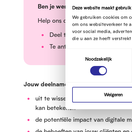
Ben je werkzaam als professional
Deze website maakt gebruik
We gebruiken cookies om co
Help ons de behoeften aan onderst
om ons websiteverkeer te a
voor social media, adverte
Deel te nemen aan het online
die u aan ze heeft verstrek
Te antwoorden op de oproep t
T
Noodzakelijk
o
e
s
t
Jouw deelname aan dit Betternet Lab b
e
m
Weigeren
uit te wisselen met collega’s over 
m
kan betekenen
i
n
de potentiële impact van digitale m
g
s
de behoeften van jouw cliënten en c