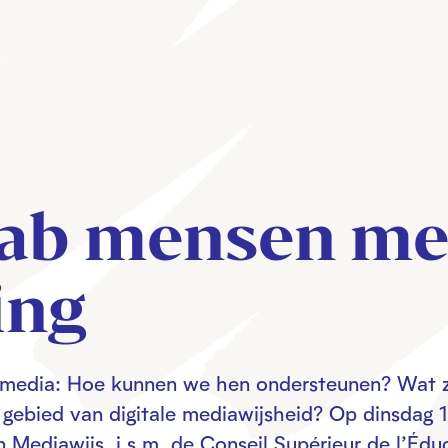
Lab mensen me
ing
e media: Hoe kunnen we hen ondersteunen? Wat z
 gebied van digitale mediawijsheid? Op dinsdag 
Mediawijs, i.s.m. de Conseil Supérieur de l’Édu