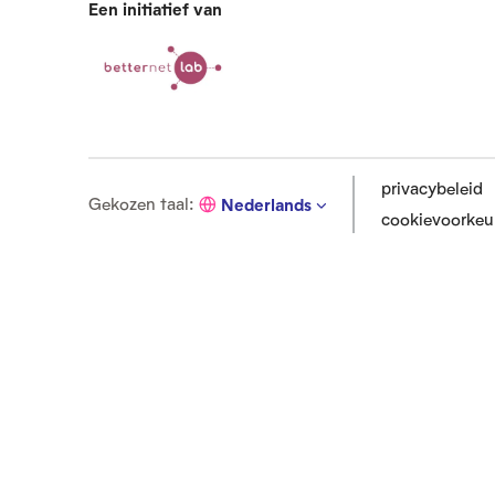
Een initiatief van
privacybeleid
G
Gekozen taal
:
Nederlands
cookievoorkeu
e
k
o
z
e
n
t
a
a
l
: