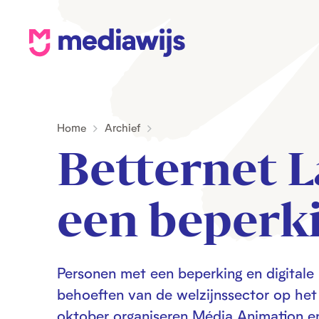
M
e
d
i
Home
Archief
a
Betternet 
w
i
j
een beperk
s
Personen met een beperking en digital
behoeften van de welzijnssector op het
oktober organiseren Média Animation en 