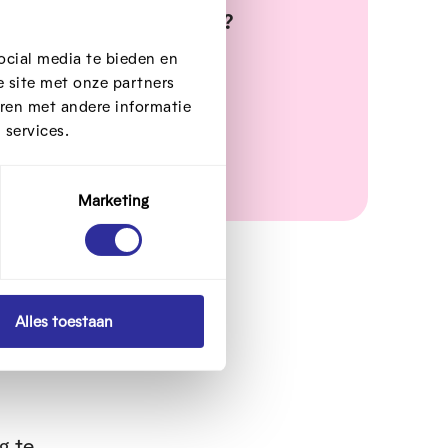
king in een leefomgeving?
ocial media te bieden en
:
 site met onze partners
ren met andere informatie
n 13u30 en 16u.
 services.
Marketing
Alles toestaan
ector
g te