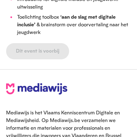
uitwisseling
Toelichting toolbox
‘aan de slag met digitale
inclusie’
& brainstorm over doorvertaling naar het
jeugdwerk
Dit event is voorbij
V
o
e
Mediawijs is het Vlaams Kenniscentrum Digitale en
t
Mediawijsheid. Op Mediawijs.be verzamelen we
informatie en materialen voor professionals en
vrijwilligers die inwoners van Vlaanderen en Brussel