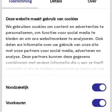
Toestemming
Details
Over
woorden:
waar is er nog werk aan de winkel?
Daarop
probeert dit lerend netwerk een antwoord te
formuleren.
Deze website maakt gebruik van cookies
We gebruiken cookies om content en advertenties te
Wat heeft het netwerk
personaliseren, om functies voor social media te
te bieden?
bieden en om ons websiteverkeer te analyseren. Ook
delen we informatie over uw gebruik van onze site
met onze partners voor social media, adverteren en
Je krijgt input over lopende
analyse. Deze partners kunnen deze gegevens
beleidsontwikkelingen
,
projecten
en
initiatieven
combineren met andere informatie die u aan ze heeft
in Vlaanderen en Europa.
verstrekt of die ze hebben verzameld op basis van uw
Je krijgt de kans om hierop
feedback
te geven
gebruik van hun services.
vanuit
jouw praktijk.
T
Noodzakelijk
Je kunt deelnemen aan alle bijeenkomsten of
o
kiezen voor één bepaald thema.
e
s
Voorkeuren
Dit vierde lerend netwerk zal doorgaan op 19
t
september 2022 in BeCentral in Brussel. Er worden