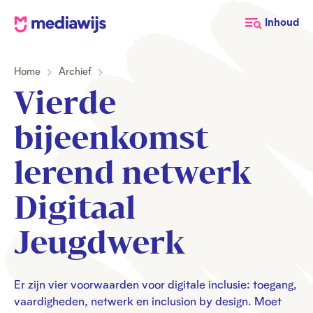
M
Inhoud
e
d
Home
Archief
i
a
Vierde
w
i
bijeenkomst
j
s
lerend netwerk
Digitaal
Jeugdwerk
Er zijn vier voorwaarden voor digitale inclusie: toegang,
vaardigheden, netwerk en inclusion by design. Moet