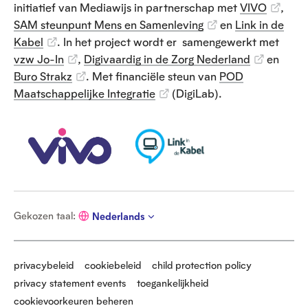
initiatief van Mediawijs in partnerschap met
VIVO
,
SAM steunpunt Mens en Samenleving
en
Link in de
Kabel
. In het project wordt er samengewerkt met
vzw Jo-In
,
Digivaardig in de Zorg Nederland
en
Buro Strakz
. Met financiële steun van
POD
Maatschappelijke Integratie
(DigiLab).
G
Gekozen taal
:
Nederlands
e
k
o