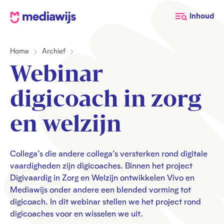
M
Inhoud
e
d
Home
Archief
i
a
Webinar
w
i
digicoach in zorg
j
s
en welzijn
Collega’s die andere collega’s versterken rond digitale
vaardigheden zijn digicoaches. Binnen het project
Digivaardig in Zorg en Welzijn ontwikkelen Vivo en
Mediawijs onder andere een blended vorming tot
digicoach. In dit webinar stellen we het project rond
digicoaches voor en wisselen we uit.