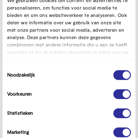
We gebruiken cookies om content en advertenties te
Medewerkers in zorg en welzijn die collega’s (willen)
personaliseren, om functies voor social media te
versterken rond digitale vaardigheden.
bieden en om ons websiteverkeer te analyseren. Ook
delen we informatie over uw gebruik van onze site
Leidinggevenden die aan de slag willen met
met onze partners voor social media, adverteren en
digicoaches in hun organisatie of dit al doen.
analyse. Deze partners kunnen deze gegevens
combineren met andere informatie die u aan ze heeft
Dit event is voorbij
verstrekt of die ze hebben verzameld op basis van uw
gebruik van hun services.
T
Programma
Noodzakelijk
o
e
s
Voorkeuren
12u
Verwelkoming en kennismaking
t
Voorstelling project Digivaardig
e
in Zorg en Welzijn (Davy Nijs en
m
Statistieken
Karen Van De Ginste, Mediawijs)
m
Voorstelling aanpak digicoaches
i
Marketing
in Nederland (Suzanne
n