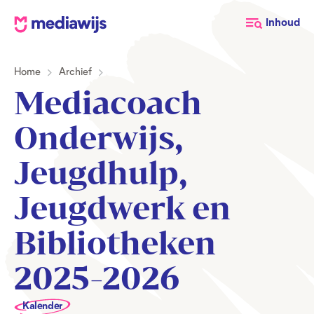
M
Inhoud
e
d
Home
Archief
i
a
Mediacoach
w
i
Onderwijs,
j
s
Jeugdhulp,
Jeugdwerk en
Bibliotheken
2025-2026
Kalender