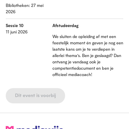
Bibliotheken: 27 mei
2026
Sessie 10
Afstudeerdag
11 juni 2026
We sluiten de opleiding af met een
feestelijk moment én geven je nog een
laatste kans om je te verdiepen in
allerlei thema’s. Ben je geslaagd? Dan
ontvang je vandaag ook je
competentiedocument en ben je
officieel mediacoach!
Dit event is voorbij
V