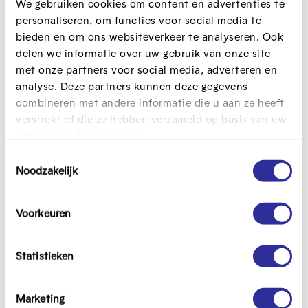
We gebruiken cookies om content en advertenties te
Sessie 3
Online relaties en mediawijs beleid
personaliseren, om functies voor social media te
13 november 2025
bieden en om ons websiteverkeer te analyseren. Ook
Een Mediawijs beleid is een rode
delen we informatie over uw gebruik van onze site
draad en een houvast in je
met onze partners voor social media, adverteren en
organisatie. Maar hoe start je daar
analyse. Deze partners kunnen deze gegevens
aan? Wij loodsen je door enkele tools
die jou op weg helpen om dit te
combineren met andere informatie die u aan ze heeft
ontwikkelen. Tijdens het tweede deel
verstrekt of die ze hebben verzameld op basis van uw
van de dag wapenen we ons tegen
gebruik van hun services.
online valkuilen zoals: sexting,
T
cyberpesten en problematisch
Noodzakelijk
o
gamen.
e
s
Sessie 4
AI & Data
Voorkeuren
t
11 december 2025
Welke rol kan artificiële intelligentie
e
spelen in jouw organisatie? Je leert de
m
Statistieken
kansen en de valkuilen van AI voor
m
jou, voor je collega’s en je doelgroep.
i
Vervolgens krijg je een inzicht in online
Marketing
n