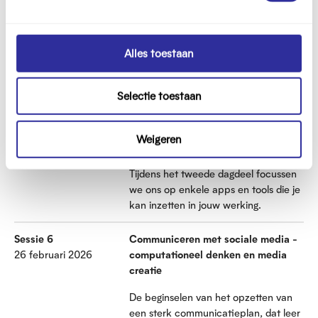
valkuilen als phishing. Hoe kan je
g
jezelf hiervoor wapenen? Tot slot krijg
s
je een basis over hoe je de impact van
s
jouw mediacoach project kan meten.
Alles toestaan
e
l
Sessie 5
Intervisie en tools
Selectie toestaan
e
22 januari 2026
Tijd voor intervisie en een verdere
c
verdieping van je coaching skills. Hoe
t
Weigeren
ging je tot nu toe aan het werk als
i
mediacoach in je mediawijs project?
e
Tijdens het tweede dagdeel focussen
we ons op enkele apps en tools die je
kan inzetten in jouw werking.
Sessie 6
Communiceren met sociale media -
26 februari 2026
computationeel denken en media
creatie
De beginselen van het opzetten van
een sterk communicatieplan, dat leer