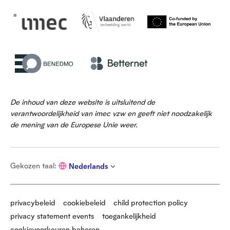
De inhoud van deze website is uitsluitend de
verantwoordelijkheid van imec vzw en geeft niet noodzakelijk
de mening van de Europese Unie weer.
G
Gekozen taal
:
Nederlands
e
k
o
z
privacybeleid
cookiebeleid
child protection policy
e
privacy statement events
toegankelijkheid
n
t
cookievoorkeuren beheren