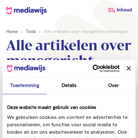
M
Inhoud
e
d
Home
Tools
Alle artikelen over mensgericht ontwerpen
i
a
Alle artikelen over
w
i
mensgericht
j
s
ontwerpen
Toestemming
Details
Over
Zoeken
Z
Deze website maakt gebruik van cookies
o
We gebruiken cookies om content en advertenties te
e
personaliseren, om functies voor social media te
k
T
F
Ik zoek een
binnen
Type
Fase
e
bieden en om ons websiteverkeer te analyseren. Ook
y
a