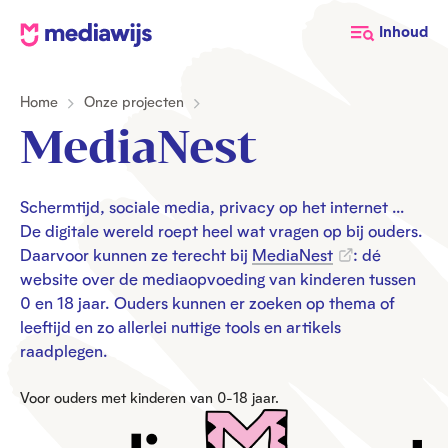
M
Inhoud
e
d
Home
Onze projecten
i
a
MediaNest
w
i
j
Schermtijd, sociale media, privacy op het internet …
De digitale wereld roept heel wat vragen op bij ouders.
s
Daarvoor kunnen ze terecht bij
MediaNest
: dé
website over de mediaopvoeding van kinderen tussen
0 en 18 jaar. Ouders kunnen er zoeken op thema of
leeftijd en zo allerlei nuttige tools en artikels
raadplegen.
Voor ouders met kinderen van 0-18 jaar.