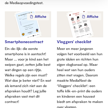
de Mediaopvoedingstest.
Affiche
Affiche
Smartphonecontract
Vloggers' checklist
Ein-de-lijk: die eerste
Meer en meer jongeren
smartphone is in aantocht!
volgen het voorbeeld van hun
Maar ... voor je kind aan het
grote idolen en richten hun
swipen gaat, zetten jullie best
eigen vlogkanaal op. Maar
wat dingen op een rijtje.
heel wat van hun ouders
Welke regels zijn een must?
zitten met vragen. Daarom
Wat doe je beter niet? En wat
maakte MediaNest de
als iemand zich niet aan de
‘Vloggers’ checklist’: een
afspraken houdt? Leg jullie
toffe klik-en-print die ouders
afspraken vast met dit
en kinderen een houvast
contract!
biedt om afspraken te maken
over vloggen.