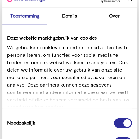
Bekijk ook
Meer tools voor ouders
Toestemming
Details
Over
Game
Educatief pakket
Deze website maakt gebruik van cookies
We gebruiken cookies om content en advertenties te
personaliseren, om functies voor social media te
Screentje dealtje
Pretchat #waarheid
bieden en om ons websiteverkeer te analyseren. Ook
#durven #doen
Ik ga naar bed en ik neem
delen we informatie over uw gebruik van onze site
Het is niet altijd makkelijk om
mee... mijn gsm, duh! Of niet?
met onze partners voor social media, adverteren en
te praten thuis over sociale
Waar en wanneer mag jouw
analyse. Deze partners kunnen deze gegevens
mediagebruik, afspraken over
smartphone aan je lijf
combineren met andere informatie die u aan ze heeft
schermtijd, fijne en minder
plakken? Wie moet er
verstrekt of die ze hebben verzameld op basis van uw
fijne ervaringen online ... De
betalen als de tablet het
gebruik van hun services.
#waarheid #durven #doen
begeeft? Geef je mening, laat
kaartjes van de 'Pretchat'
daarna de rest van je gezin
T
laten gezinnen op een leuke
aan het woord en close the
Noodzakelijk
o
manier met elkaar praten.
deal!
e
Afdrukken, knippen en jullie
s