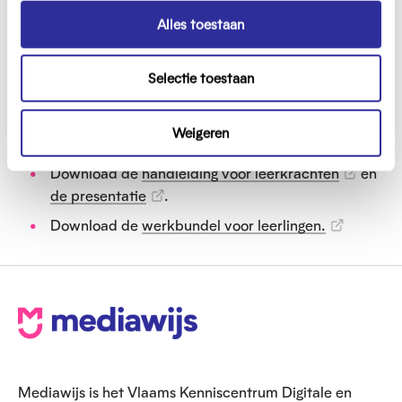
pakket volledig behandelt. Je kan de
s
Alles toestaan
onderdelen wel spreiden over verschillende
e
momenten.
l
Selectie toestaan
e
c
Dit heb je nodig
t
Weigeren
i
e
Download de
handleiding voor leerkrachten
en
de presentatie
.
Download de
werkbundel voor leerlingen.
V
o
e
Mediawijs is het Vlaams Kenniscentrum Digitale en