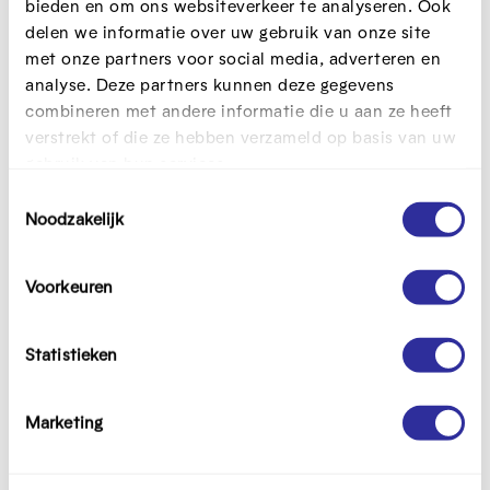
bieden en om ons websiteverkeer te analyseren. Ook
Theorie over gezondheidscampagnes.
delen we informatie over uw gebruik van onze site
Maak zelf een campagne
met onze partners voor social media, adverteren en
Leerlingen werken in groep zelf een
analyse. Deze partners kunnen deze gegevens
combineren met andere informatie die u aan ze heeft
gezondheidscampagne uit.
verstrekt of die ze hebben verzameld op basis van uw
gebruik van hun services.
Zo gebruik je het
T
Noodzakelijk
o
Lees als leerkracht de handleiding.
e
Doorloop de presentatie en oefeningen met je
s
Voorkeuren
klas.
t
Laat je leerlingen de werkbundel invullen.
e
m
Statistieken
m
Moet ik het hele pakket doorlopen?
i
Marketing
n
Ja, dit lespakket is getest op impact bij
g
leerlingen en dat bereik je alleen als je het
s