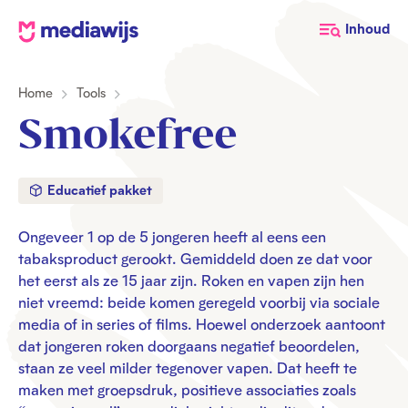
M
Inhoud
e
d
Home
Tools
i
a
Smokefree
w
i
j
Educatief pakket
s
Ongeveer 1 op de 5 jongeren heeft al eens een
tabaksproduct gerookt. Gemiddeld doen ze dat voor
het eerst als ze 15 jaar zijn. Roken en vapen zijn hen
niet vreemd: beide komen geregeld voorbij via sociale
media of in series of films. Hoewel onderzoek aantoont
dat jongeren roken doorgaans negatief beoordelen,
staan ze veel milder tegenover vapen. Dat heeft te
maken met groepsdruk, positieve associaties zoals