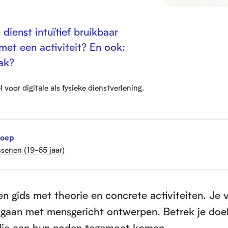
dienst intuïtief bruikbaar
et een activiteit? En ook:
ak?
voor digitale als fysieke dienstverlening.
roep
senen (19-65 jaar)
 gids met theorie en concrete activiteiten. Je 
 gaan met mensgericht ontwerpen. Betrek je doe
die aan hun noden tegemoet komen.