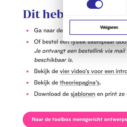
s
Dit heb je nodig
t
e
m
Weigeren
Ga naar de
online toolbox.
m
Of bestel een fysiek exemplaar doo
i
n
Je ontvangt een bestellink via mail
g
beschikbaar is.
s
s
Bekijk de
vier video’s voor een int
e
Bekijk de
theoriepagina’s
.
l
e
Download de
sjablonen
en print ze 
c
t
i
e
Naar de toolbox mensgericht ontwerp