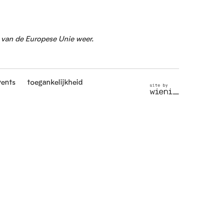
g van de Europese Unie weer.
vents
toegankelijkheid
S
i
t
e
b
y
w
i
e