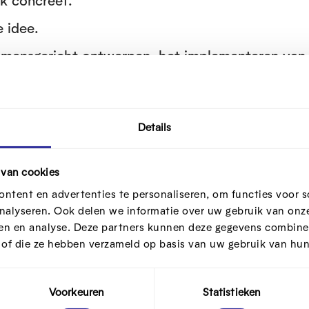
k concreet.
e idee.
r mensgericht ontwerpen, het implementeren van
n van de impact van je oplossing.
Details
pen
 van cookies
an om met minstens één collega of partner samen
ntent en advertenties te personaliseren, om functies voor s
nalyseren. Ook delen we informatie over uw gebruik van onze
ren en analyse. Deze partners kunnen deze gegevens combine
kan ook enkel de stappen doorlopen die je nodig
t of die ze hebben verzameld op basis van uw gebruik van hun
Voorkeuren
Statistieken
een halfuur tot meerdere dagen duren.