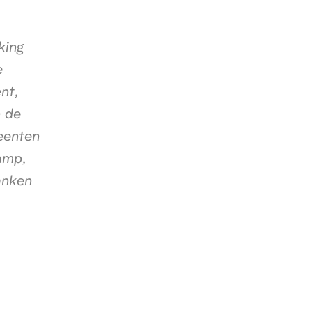
king
e
nt,
n de
eenten
amp,
anken