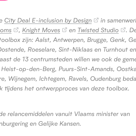
de
City Deal E-inclusion by Design
in samenwer
ooms
,
Knight Moves
en
Twisted Studio
. D
toolbox zijn: Aalst, Antwerpen, Brugge, Genk, Ge
Oostende, Roeselare, Sint-Niklaas en Turnhout e
ast de 13 centrumsteden willen we ook de gem
as, Heist-op-den-Berg, Puurs-Sint-Amands, Oostk
ere, Wijnegem, Ichtegem, Ravels, Oudenburg bed
ck tijdens het ontwerpproces van deze toolbox.
de relancemiddelen vanuit Vlaams minister van
Inburgering en Gelijke Kansen.