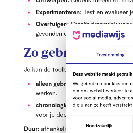
Ontwerpen:
Bedenk ideeën en maa
Experimenteren
: Test en evalueer j
Overtuigen
: Creeër draagvlak voo
gevonden oplossing en het monitore
Zo gebruik je het
Toestemming
Je kan de toolbox mensgericht ontwer
Deze website maakt gebruik
alleen gebruiken
, maar we raden a
We gebruiken cookies om co
om ons websiteverkeer te a
werken.
voor social media, adverte
chronologisch gebruiken
, maar je 
die u aan ze heeft verstrek
voor je doelstelling.
T
Noodzakelijk
o
Duur:
afhankelijk van de stap kan het 
e