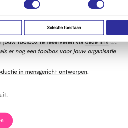
Selectie toestaan
r jouw toolbox te reserveren via
deze link
.
 als er nog een toolbox voor jouw organisatie
roductie in mensgericht ontwerpen
.
uit.
en