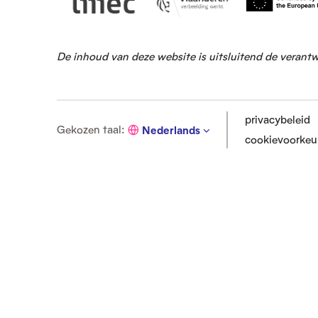
De inhoud van deze website is uitsluitend de verant
privacybeleid
G
Gekozen taal
:
Nederlands
cookievoorkeu
e
k
o
z
e
n
t
a
a
l
: