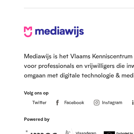
V
o
e
Mediawijs is het Vlaams Kenniscentrum 
voor professionals en vrijwilligers die 
t
omgaan met digitale technologie & medi
Volg ons op
Twitter
Facebook
Instagram
Powered by