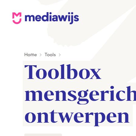
M
e
d
i
Home
Tools
a
Toolbox 
w
i
j
mensgerich
s
ontwerpen