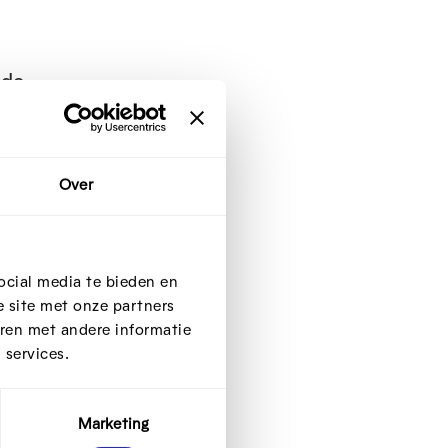
 de
Over
 te
ocial media te bieden en
 site met onze partners
ren met andere informatie
 hebt
 services.
Marketing