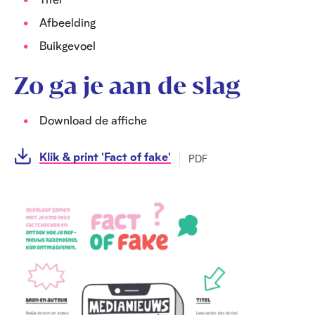
Afbeelding
Buikgevoel
Zo ga je aan de slag
Download de affiche
Klik & print 'Fact of fake'
PDF
O
p
e
n
f
u
l
l
s