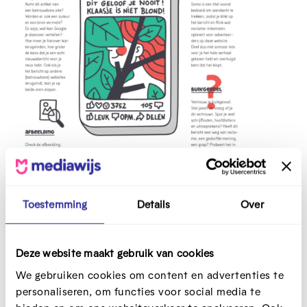
c
r
e
e
n
i
m
a
g
e
Toestemming
Details
Over
Licentie:
Naamsvermelding,
NietCommercieel,
Deze website maakt gebruik van cookies
GelijkDelen
We gebruiken cookies om content en advertenties te
Bekijk ook
personaliseren, om functies voor social media te
Meer tools voor ouders