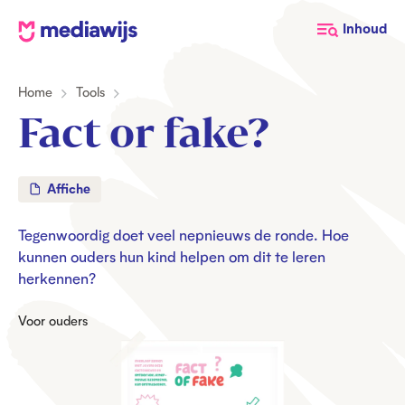
M
Inhoud
e
d
Home
Tools
i
a
Fact or fake?
w
i
j
Affiche
s
Tegenwoordig doet veel nepnieuws de ronde. Hoe
kunnen ouders hun kind helpen om dit te leren
herkennen?
Voor ouders