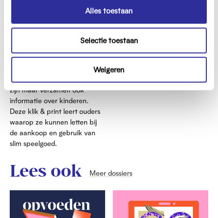
s
Alles toestaan
Affiche
e
l
Selectie toestaan
e
c
Slim speelgoed
t
Weigeren
i
Slim speelgoed kan heel leuk
e
zijn maar verzamelt ook
informatie over kinderen.
Deze klik & print leert ouders
waarop ze kunnen letten bij
de aankoop en gebruik van
slim speelgoed.
Lees ook
Meer dossiers