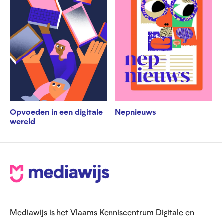
Opvoeden in een digitale
Nepnieuws
wereld
V
o
e
Mediawijs is het Vlaams Kenniscentrum Digitale en