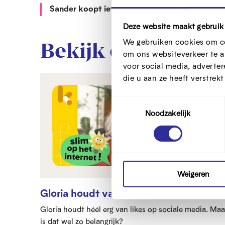
Sander koopt iets online | Slim op het internet
Deze website maakt gebruik
We gebruiken cookies om co
Bekijk ook
Meer video's
om ons websiteverkeer te a
voor social media, adverte
die u aan ze heeft verstrek
Video
T
Noodzakelijk
o
e
s
t
e
m
Weigeren
m
Gloria houdt van véél likes
i
Gloria houdt héél erg van likes op sociale media. Maa
n
is dat wel zo belangrijk?
g