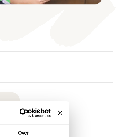
ud
ug
Over