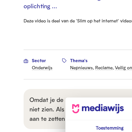
oplichting ...
Deze video is deel van de 'Slim op het internet' video
Sector
Thema's
Onderwijs
Nepnieuws
,
Reclame
,
Veilig o
Omdat je de activatie van marketing 
niet zien. Als je toch toegang wil to
aan te zetten in
je cookie voorkeursin
Toestemming