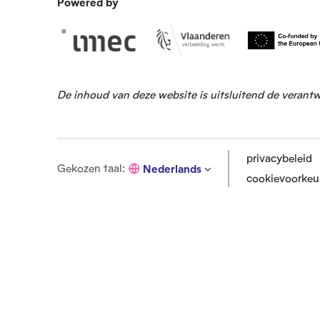
Powered by
De inhoud van deze website is uitsluitend de verant
privacybeleid
G
Gekozen taal
:
Nederlands
cookievoorkeu
e
k
o
z
e
n
t
a
a
l
: