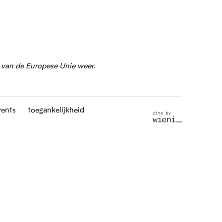
g van de Europese Unie weer.
vents
toegankelijkheid
S
i
t
e
b
y
w