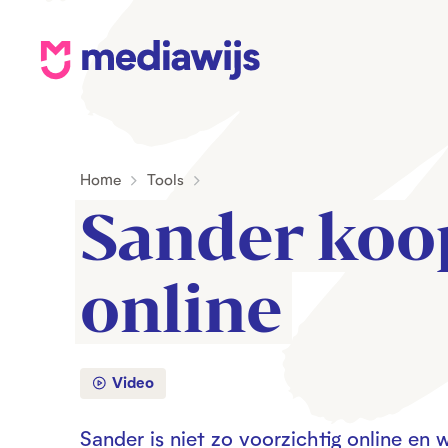
M
e
d
i
Home
Tools
a
Sander koop
w
i
j
online
s
Video
Sander is niet zo voorzichtig online en 