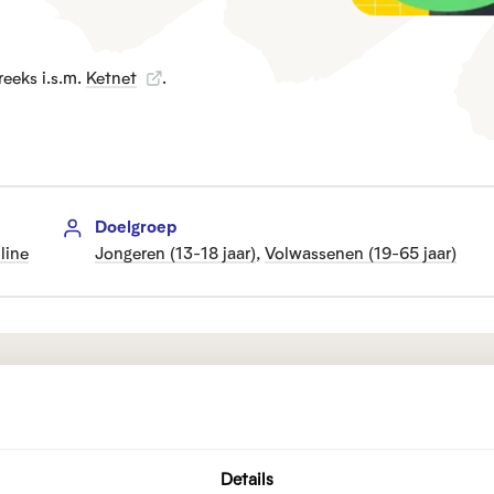
reeks i.s.m.
Ketnet
.
Doelgroep
nline
Jongeren (13-18 jaar)
,
Volwassenen (19-65 jaar)
cookies hebt geweigerd, kan je deze media-inho
t de media-inhoud hoef je alleen deze cookies ter
stellingen
.
Details