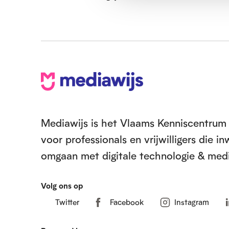
s
s
e
l
e
V
c
t
o
i
e
e
Mediawijs is het Vlaams Kenniscentrum 
voor professionals en vrijwilligers die 
t
omgaan met digitale technologie & medi
Volg ons op
Twitter
Facebook
Instagram