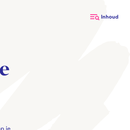
Inhoud
ie
p je