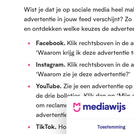
Wist je dat je op sociale media heel ma
advertentie in jouw feed verschijnt? Zo
en ontdekken welke keuzes de advertee
Facebook.
Klik rechtsboven in de a
‘Waarom krijg ik deze advertentie t
Instagram.
Klik rechtsboven in de a
‘Waarom zie je deze advertentie?’
YouTube.
Zie je een advertentie op 
de drie bolletjes. Klik dan op ‘Mij
om reclame voor of tijdens een film
advertentiecentrum te openen.
TikTok.
Houd het scherm even ingedr
Toestemming