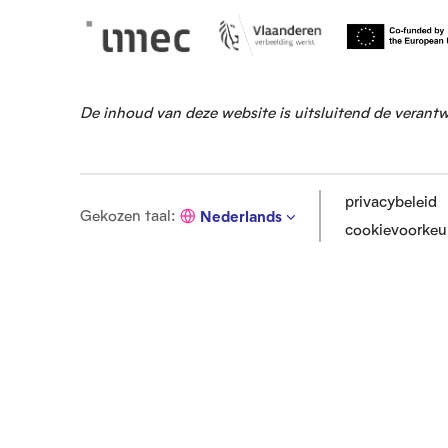
De inhoud van deze website is uitsluitend de verant
privacybeleid
G
Gekozen taal
:
Nederlands
cookievoorkeu
e
k
o
z
e
n
t
a
a
l
: