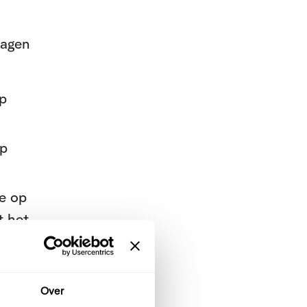
ragen
op
op
ie op
t het
ie’.
Over