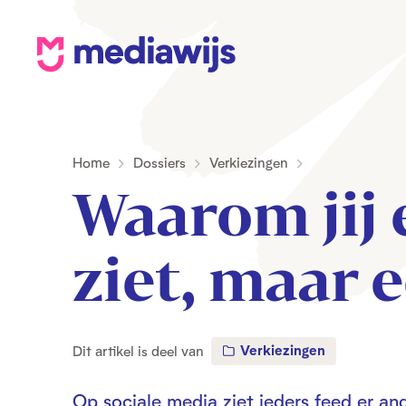
M
e
d
i
Home
Dossiers
Verkiezingen
a
Waarom jij 
w
i
j
ziet, maar 
s
Verkiezingen
Dit artikel is deel van
Op sociale media ziet ieders feed er and