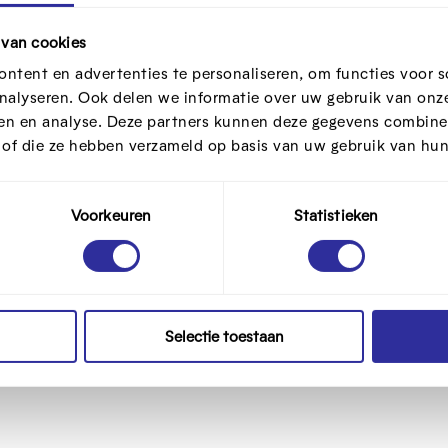
 van cookies
ntent en advertenties te personaliseren, om functies voor s
ntiebibliotheek
nalyseren. Ook delen we informatie over uw gebruik van onze
ren en analyse. Deze partners kunnen deze gegevens combine
an één adverteerder? Neem dan eens een kijkje i
t of die ze hebben verzameld op basis van uw gebruik van hun
ebook
of
TikTok
. Hier vind je een overzicht
moment getoond worden op het platform. Je kan e
Voorkeuren
Statistieken
tieke partijen) of zoektermen ingeven en
erteerder telkens wilde bereiken.
Selectie toestaan