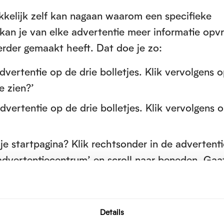
kkelijk zelf kan nagaan waarom een specifieke
 kan je van elke advertentie meer informatie opv
rder gemaakt heeft. Dat doe je zo:
dvertentie op de drie bolletjes. Klik vervolgens 
e zien?’
dvertentie op de drie bolletjes. Klik vervolgens 
je startpagina? Klik rechtsonder in de advertent
n advertentiecentrum’ en scroll naar beneden. Gaa
pje? Klik linksonder op het i-icoontje om het
ukt en klik vervolgens op ‘Over deze advertent
Details