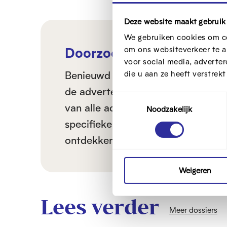
Deze website maakt gebruik
We gebruiken cookies om co
Doorzoek eens de adverte
om ons websiteverkeer te a
voor social media, adverte
Benieuwd naar alle advertenties v
die u aan ze heeft verstrek
de advertentiebibliotheek van
Fac
T
van alle advertenties die op dit 
Noodzakelijk
o
e
specifieke adverteerders (ook poli
s
ontdekken wat voor publiek de adv
t
e
m
Weigeren
m
i
Lees verder
n
Meer dossiers
g