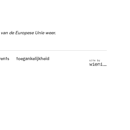
g van de Europese Unie weer.
vents
toegankelijkheid
S
i
t
e
b
y
w
i