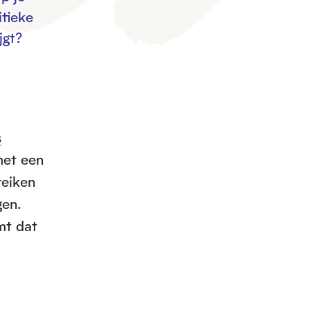
tieke
jgt?
s
met een
reiken
gen.
mt dat