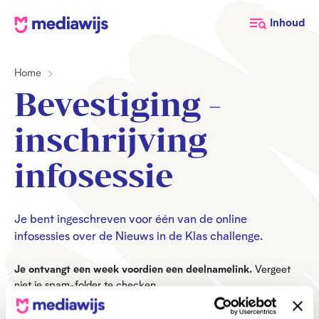
M
Inhoud
e
d
Home
i
a
Bevestiging -
w
i
inschrijving
j
s
infosessie
Je bent ingeschreven voor één van de online
infosessies over de Nieuws in de Klas challenge.
Je ontvangt een week voordien een deelnamelink.
Vergeet
niet je spam-folder te checken.