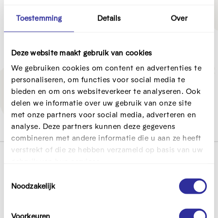
Schrijf je klas nu al in voor een van de NIK-
Toestemming
Details
Over
challenges
Nieuwsmakers challenge
Deze website maakt gebruik van cookies
Feitencheckers challenge
We gebruiken cookies om content en advertenties te
Opiniemakers challenge
personaliseren, om functies voor social media te
bieden en om ons websiteverkeer te analyseren. Ook
De challenges lopen nog tot en met 1 maart
delen we informatie over uw gebruik van onze site
2024.
met onze partners voor social media, adverteren en
analyse. Deze partners kunnen deze gegevens
combineren met andere informatie die u aan ze heeft
verstrekt of die ze hebben verzameld op basis van uw
gebruik van hun services.
V
T
o
Noodzakelijk
o
e
e
Nieuws in de Klas is een project van
Mediawijs
in
s
Voorkeuren