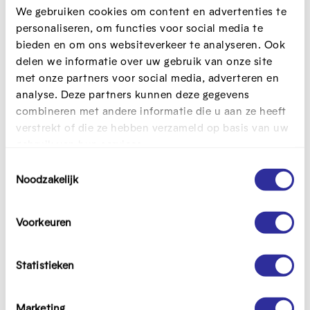
We gebruiken cookies om content en advertenties te
Kantersteen 10
personaliseren, om functies voor social media te
1000 Brussel
bieden en om ons websiteverkeer te analyseren. Ook
Doelgroep
delen we informatie over uw gebruik van onze site
Freelance vormingsmedewerkers, HR-medewerkers
met onze partners voor social media, adverteren en
of VTO-verantwoordelijken uit zorg- en
analyse. Deze partners kunnen deze gegevens
welzijnsorganisaties, koepelorganisaties die hun
combineren met andere informatie die u aan ze heeft
leden willen ondersteunen in de digitale
verstrekt of die ze hebben verzameld op basis van uw
transformatie
gebruik van hun services.
T
Dit event is voorbij
Noodzakelijk
o
e
s
Voorkeuren
Programma
t
e
m
Statistieken
Na deze opleiding
m
weet je hoe het beleidstraject digitale inclusie en
i
Marketing