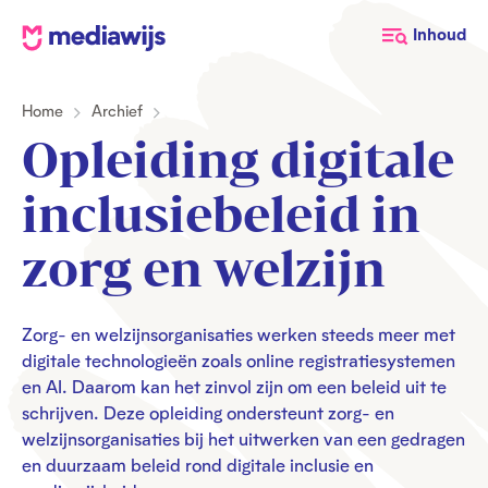
M
Inhoud
e
d
Home
Archief
i
a
Opleiding digitale
w
i
inclusiebeleid in
j
s
zorg en welzijn
Zorg- en welzijnsorganisaties werken steeds meer met
digitale technologieën zoals online registratiesystemen
en AI. Daarom kan het zinvol zijn om een beleid uit te
schrijven. Deze opleiding ondersteunt zorg- en
welzijnsorganisaties bij het uitwerken van een gedragen
en duurzaam beleid rond digitale inclusie en