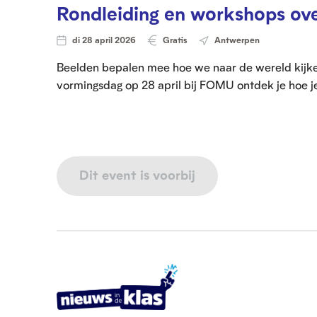
Rondleiding en workshops ov
di 28 april 2026
Gratis
Antwerpen
Beelden bepalen mee hoe we naar de wereld kijken
vormingsdag op 28 april bij FOMU ontdek je hoe j
Dit event is voorbij
V
o