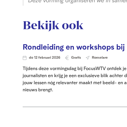
Deze vorming organiseren we in sam
e
o
t
n
u
i
w
e
Bekijk ook
e
n
Rondleiding en workshops bi
do 12 februari 2026
Gratis
Roeselare
Tijdens deze vormingsdag bij FocusWTV ontdek je 
journalisten en krijg je een exclusieve blik achter 
jouw lessen nóg relevanter maakt met beeld- en a
nieuws brengt.