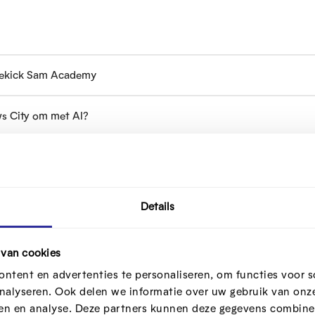
dekick Sam Academy
ws City om met AI?
Details
ediawijs)
 van cookies
ntent en advertenties te personaliseren, om functies voor s
 geloven! Over de rol van beelden in tijd van desinformatie (Mediaw
nalyseren. Ook delen we informatie over uw gebruik van onze
ren en analyse. Deze partners kunnen deze gegevens combine