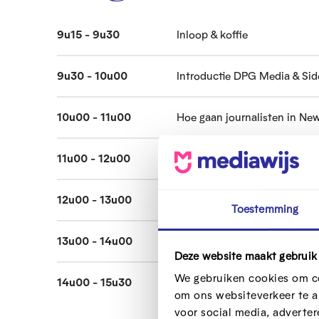
9u15 - 9u30
Inloop & koffie
9u30 - 10u00
Introductie DPG Media & Si
10u00 - 11u00
Hoe gaan journalisten in Ne
11u00 - 12u00
Rondleiding in News City
12u00 - 13u00
Lunch
Toestemming
13u00 - 14u00
Mediawijze lesmaterialen (M
Deze website maakt gebruik
We gebruiken cookies om co
14u00 - 15u30
Workshop 'Zien is niet altijd
om ons websiteverkeer te a
voor social media, adverte