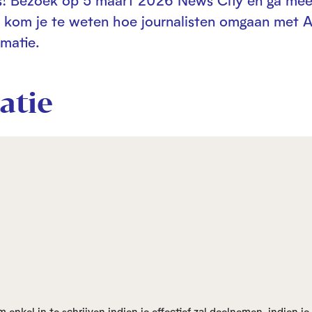
ans! Bezoek op 5 maart 2026 News City en ga mee
n kom je te weten hoe journalisten omgaan met A
rmatie.
atie
nkel in te schrijven indien je effectief zal deelnemen, indien je