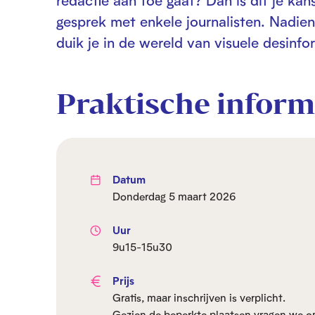
redactie aan toe gaat? Dan is dit je k
gesprek met enkele journalisten. Nadie
duik je in de wereld van visuele desinfo
Praktische inform
Datum
donderdag 5 maart 2026
Uur
9u15-15u30
Prijs
Gratis, maar inschrijven is verplicht.
Gezien de beperkte plaatsen vragen we om e