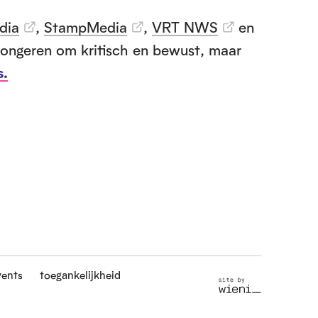
dia
,
StampMedia
,
VRT NWS
en
 jongeren om kritisch en bewust, maar
s.
vents
toegankelijkheid
S
i