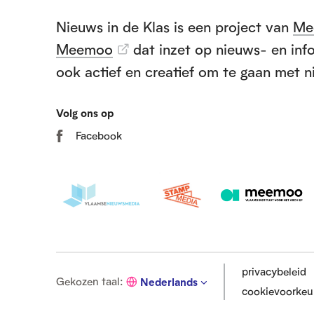
e
Nieuws in de Klas is een project van
Me
Meemoo
dat inzet op nieuws- en info
t
ook actief en creatief om te gaan met n
Volg ons op
Facebook
privacybeleid
G
Gekozen taal
:
Nederlands
cookievoorkeu
e
k