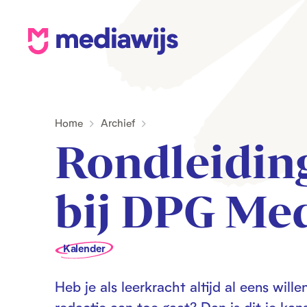
M
e
d
i
Home
Archief
a
Rondleidin
w
i
j
bij DPG Me
s
Kalender
Heb je als leerkracht altijd al eens wi