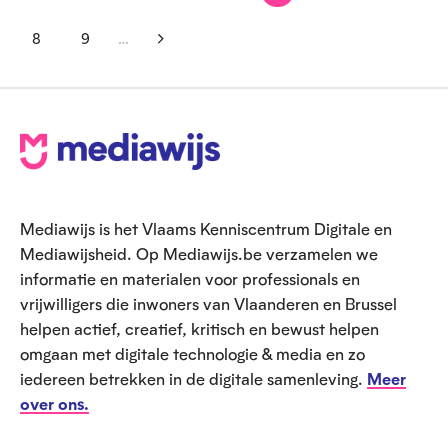
V
G
G
G
G
H
G
G
o
o
o
o
o
u
o
o
8
9
…
r
t
t
t
t
i
t
t
G
G
V
i
o
o
o
o
d
o
o
o
o
o
g
p
p
p
p
i
p
p
t
t
l
e
a
a
a
a
g
a
a
o
o
g
V
g
g
g
g
e
g
g
p
p
e
e
e
e
e
p
e
e
a
a
n
o
a
g
g
d
g
e
e
e
e
i
Mediawijs is het Vlaams Kenniscentrum Digitale en
n
t
Mediawijsheid. Op Mediawijs.be verzamelen we
a
informatie en materialen voor professionals en
vrijwilligers die inwoners van Vlaanderen en Brussel
helpen actief, creatief, kritisch en bewust helpen
omgaan met digitale technologie & media en zo
iedereen betrekken in de digitale samenleving.
Meer
over ons.