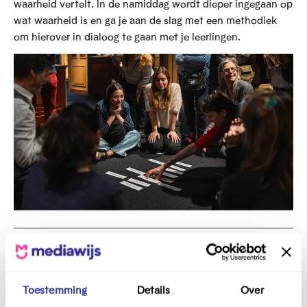
waarheid vertelt. In de namiddag wordt dieper ingegaan op
wat waarheid is en ga je aan de slag met een methodiek
om hierover in dialoog te gaan met je leerlingen.
Dig It Up 2025
do 20 februari 2025
Toestemming
Details
Over
55 euro