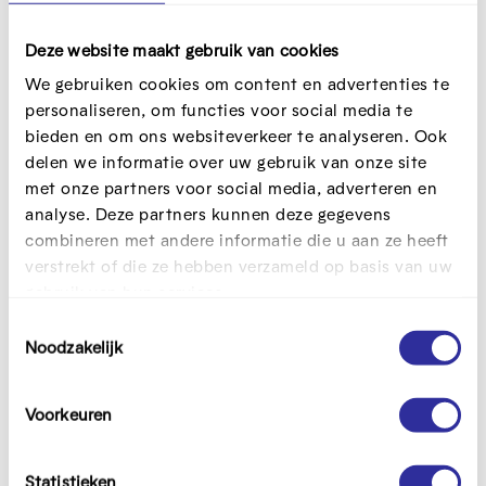
Antwerpen
In een tijd waarin technologie elke hoek van ons leven
Deze website maakt gebruik van cookies
raakt, verandert ook cultuureducatie mee. Tijdens onze
We gebruiken cookies om content en advertenties te
studiedag op donderdag 20 februari duik je in de wereld
personaliseren, om functies voor social media te
van digitale cultuureducatie, waar creativiteit en
bieden en om ons websiteverkeer te analyseren. Ook
technologie samensmelten. Dit jaar focussen we ook op
delen we informatie over uw gebruik van onze site
STE(A)M-educatie!
met onze partners voor social media, adverteren en
analyse. Deze partners kunnen deze gegevens
combineren met andere informatie die u aan ze heeft
verstrekt of die ze hebben verzameld op basis van uw
gebruik van hun services.
T
Noodzakelijk
o
e
s
Voorkeuren
t
e
m
Statistieken