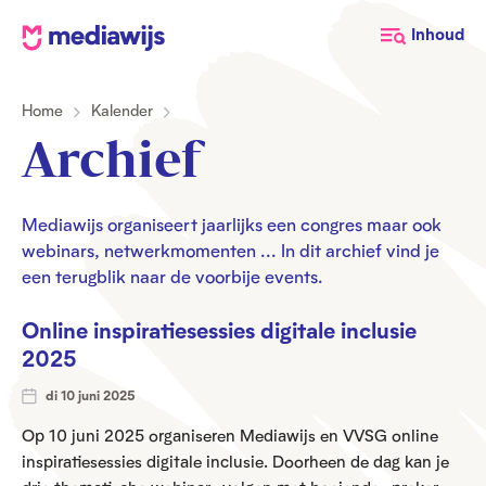
M
Inhoud
e
d
Home
Kalender
i
a
Archief
w
i
j
Mediawijs organiseert jaarlijks een congres maar ook
webinars, netwerkmomenten ... In dit archief vind je
s
een terugblik naar de voorbije events.
Online inspiratiesessies digitale inclusie
2025
di 10 juni 2025
Op 10 juni 2025 organiseren Mediawijs en VVSG online
inspiratiesessies digitale inclusie. Doorheen de dag kan je