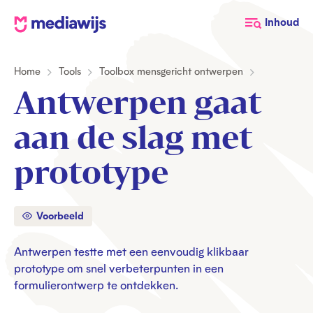
M
Inhoud
e
d
Home
Tools
Toolbox mensgericht ontwerpen
i
a
Antwerpen gaat
w
i
aan de slag met
j
s
prototype
Voorbeeld
Antwerpen testte met een eenvoudig klikbaar
prototype om snel verbeterpunten in een
formulierontwerp te ontdekken.