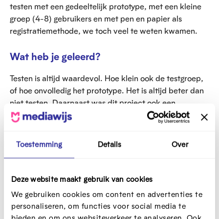
testen met een gedeeltelijk prototype, met een kleine
groep (4-8) gebruikers en met pen en papier als
registratiemethode, we toch veel te weten kwamen.
Wat heb je geleerd?
Testen is altijd waardevol. Hoe klein ook de testgroep,
of hoe onvolledig het prototype. Het is altijd beter dan
niet testen. Daarnaast was dit project ook een
voorbeeld van hoe snel je in de verleiding komt om
testen over te slaan door tijdsgebrek of omdat het niet
is opgenomen in het project plan.
Toestemming
Details
Over
Een gouden tip
Deze website maakt gebruik van cookies
Doe een test. Hoe vroeger in het proces, hoe beter.
We gebruiken cookies om content en advertenties te
Hoe meer hoe beter. En klein en rommelig is nog altijd
personaliseren, om functies voor social media te
beter dan niet testen.
bieden en om ons websiteverkeer te analyseren. Ook