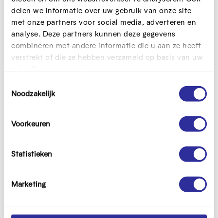
delen we informatie over uw gebruik van onze site
Lees verder
met onze partners voor social media, adverteren en
analyse. Deze partners kunnen deze gegevens
combineren met andere informatie die u aan ze heeft
verstrekt of die ze hebben verzameld op basis van uw
gebruik van hun services.
T
Noodzakelijk
o
Mechelen gaat aan de
Gebruikerstest
e
slag met prototype
Leg (een deel van) je
s
Voorkeuren
Mechelen testte een digitaal
oplossing voor aan gebruikers
t
prototype van
of stakeholders en verzamel
e
MijnBurgerProfiel met burgers
gedetailleerde feedback over
m
Statistieken
en loketmedewerkers om
de wenselijkheid en
m
processen
bruikbaarheid ervan.
i
gebruiksvriendelijker en
Marketing
n
efficiënter te maken.
g
s