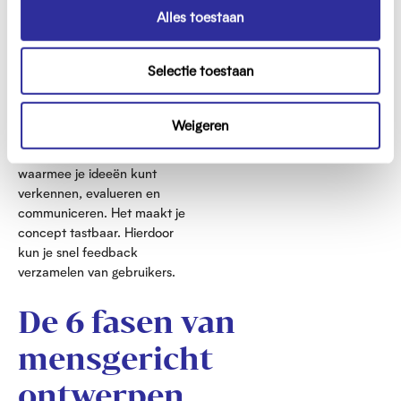
s
Alles toestaan
e
l
Selectie toestaan
e
Waarom maak je best
c
een prototype?
t
Weigeren
Een prototype is een eerste
i
versie van je oplossing
e
waarmee je ideeën kunt
verkennen, evalueren en
communiceren. Het maakt je
concept tastbaar. Hierdoor
kun je snel feedback
verzamelen van gebruikers.
De 6 fasen van
mensgericht
ontwerpen