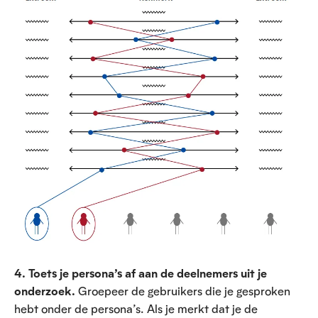
p
e
n
f
u
l
l
s
c
r
e
e
n
i
m
a
g
e
4. Toets je persona’s af aan de deelnemers uit je
onderzoek.
Groepeer de gebruikers die je gesproken
hebt onder de persona’s. Als je merkt dat je de