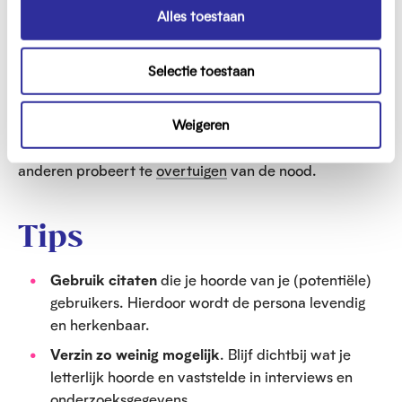
s
Verwerken en
Alles toestaan
e
toepassen
l
Selectie toestaan
e
c
Haal je persona’s er zo vaak mogelijk bij in je project.
t
Bijvoorbeeld wanneer je
ideeën bedenkt
voor een
Weigeren
i
oplossing of een
prototype
bouwt, maar ook wanneer je
e
anderen probeert te
overtuigen
van de nood.
Tips
Gebruik citaten
die je hoorde van je (potentiële)
gebruikers. Hierdoor wordt de persona levendig
en herkenbaar.
Verzin zo weinig mogelijk
. Blijf dichtbij wat je
letterlijk hoorde en vaststelde in interviews en
onderzoeksgegevens.