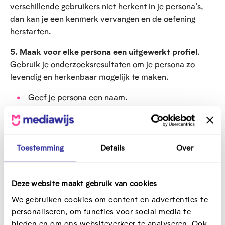
verschillende gebruikers niet herkent in je persona’s,
dan kan je een kenmerk vervangen en de oefening
herstarten.
5. Maak voor elke persona
een uitgewerkt profiel
.
Gebruik je onderzoeksresultaten om je persona zo
levendig en herkenbaar mogelijk te maken.
Geef je persona een naam.
Plak er een gezicht op met een schets of een foto.
Schrijf een korte biografie in max. 3 zinnen.
Schrijf op hoe je persona zich verhoudt tot je
Toestemming
Details
Over
dienstverlening:
Wat is hun doel (bijvoorbeeld: een paspoort
Deze website maakt gebruik van cookies
aanvragen, een sportpleintje reserveren, of
We gebruiken cookies om content en advertenties te
itsme installeren)
personaliseren, om functies voor social media te
Welke goede en slechte ervaringen hebben
bieden en om ons websiteverkeer te analyseren. Ook