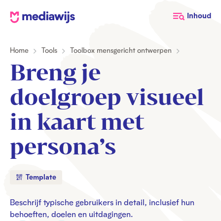
M
Inhoud
e
d
Home
Tools
Toolbox mensgericht ontwerpen
i
a
Breng je
w
i
doelgroep visueel
j
s
in kaart met
persona’s
Template
Beschrijf typische gebruikers in detail, inclusief hun
behoeften, doelen en uitdagingen.