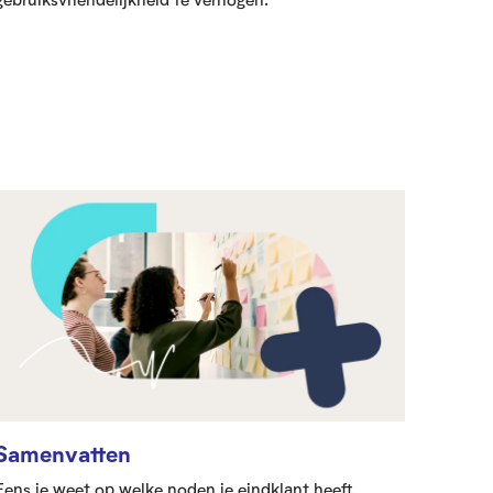
Samenvatten
Eens je weet op welke noden je eindklant heeft