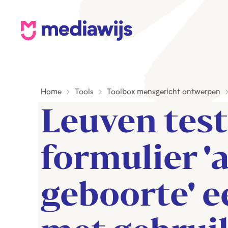
M
e
d
i
Home
Tools
Toolbox mensgericht ontwerpen
a
Leuven test 
w
i
j
formulier 'a
s
geboorte' ee