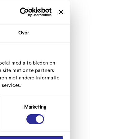
Over
er op
ocial media te bieden en
 site met onze partners
ren met andere informatie
 services.
Marketing
je over
ken