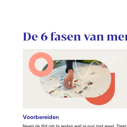
De 6 fasen van m
Voorbereiden
Neem de tijd om te weten wat je nog niet weet. Daag