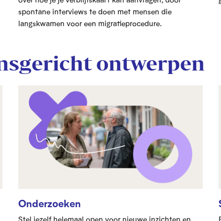
spontane interviews te doen met mensen die
langskwamen voor een migratieprocedure.
ensgericht ontwerpen
Onderzoeken
Stel jezelf helemaal open voor nieuwe inzichten en