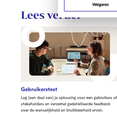
m
Weigeren
m
Lees verder
i
n
g
s
s
e
l
e
c
t
i
e
Gebruikerstest
Leg (een deel van) je oplossing voor aan gebruikers of
stakeholders en verzamel gedetailleerde feedback
over de wenselijkheid en bruikbaarheid ervan.