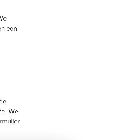
 We
en een
 de
fte. We
rmulier