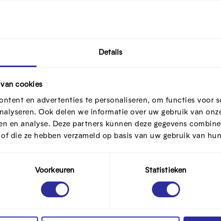
views al een verzadiging is van nieuwe feedback.
Details
draad geeft houvast en maakt dat je elke gebruik
 van cookies
ntent en advertenties te personaliseren, om functies voor s
langrijkste take-aways op.
nalyseren. Ook delen we informatie over uw gebruik van onze
ren en analyse. Deze partners kunnen deze gegevens combine
t of die ze hebben verzameld op basis van uw gebruik van hun
Voorkeuren
Statistieken
takeholders na afronden van het project. Zo leer 
oede zaken kan je behouden, de minder goede za
nkt simpel maar toch wordt dit vaak vergeten.