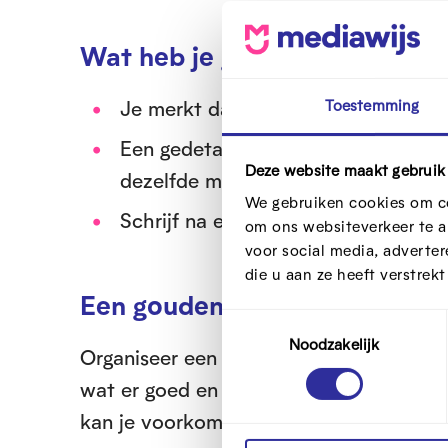
Wat heb je geleerd?
Je merkt dat er na een aantal inter
Toestemming
Een gedetailleerd uitgeschreven lei
Deze website maakt gebruik
dezelfde manier bevraagd.
We gebruiken cookies om co
Schrijf na elk interview kort de be
om ons websiteverkeer te a
voor social media, adverte
die u aan ze heeft verstrek
Een gouden tip
T
Noodzakelijk
o
Organiseer een retrospective met alle s
e
wat er goed en minder goed ging. De g
s
t
kan je voorkomen of aanpakken. Dit kli
e