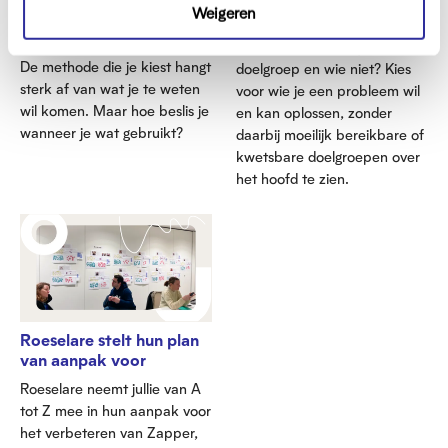
t
Weigeren
kwalitatief of
kaart
i
kwantitatief onderzoek?
Wie behoort er tot je
e
De methode die je kiest hangt
doelgroep en wie niet? Kies
sterk af van wat je te weten
voor wie je een probleem wil
wil komen. Maar hoe beslis je
en kan oplossen, zonder
wanneer je wat gebruikt?
daarbij moeilijk bereikbare of
kwetsbare doelgroepen over
het hoofd te zien.
Roeselare stelt hun plan
van aanpak voor
Roeselare neemt jullie van A
tot Z mee in hun aanpak voor
het verbeteren van Zapper,