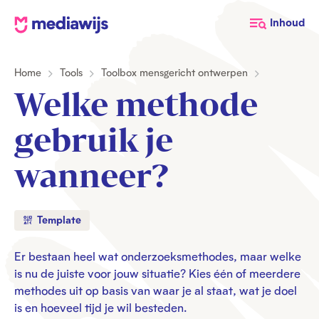
M
Inhoud
e
d
Home
Tools
Toolbox mensgericht ontwerpen
i
a
Welke methode
w
i
gebruik je
j
s
wanneer?
Template
Er bestaan heel wat onderzoeksmethodes, maar welke
is nu de juiste voor jouw situatie? Kies één of meerdere
methodes uit op basis van waar je al staat, wat je doel
is en hoeveel tijd je wil besteden.