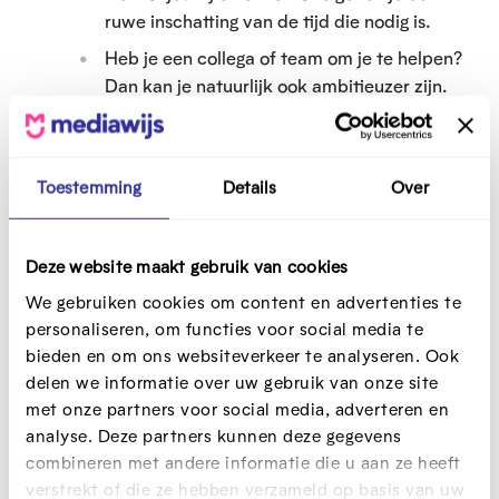
ruwe inschatting van de tijd die nodig is.
Heb je een collega of team om je te helpen?
Dan kan je natuurlijk ook ambitieuzer zijn.
Template - Wegwijzer
PDF
onderzoeksmethodes
Toestemming
Details
Over
Verwerken en
Deze website maakt gebruik van cookies
toepassen
We gebruiken cookies om content en advertenties te
personaliseren, om functies voor social media te
Heb je één of meerdere methodes gekozen?
bieden en om ons websiteverkeer te analyseren. Ook
Perfect, je kan er snel mee aan de slag. Vergeet
delen we informatie over uw gebruik van onze site
niet: iets doen, hoe klein dan ook, is veel beter
met onze partners voor social media, adverteren en
dan achter je bureau blijven zitten en niemand
analyse. Deze partners kunnen deze gegevens
bevragen.
combineren met andere informatie die u aan ze heeft
verstrekt of die ze hebben verzameld op basis van uw
Je kan methodes combineren om elkaar te