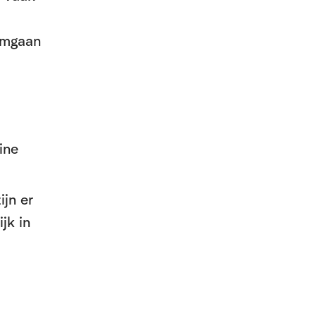
omgaan
ine
ijn er
jk in