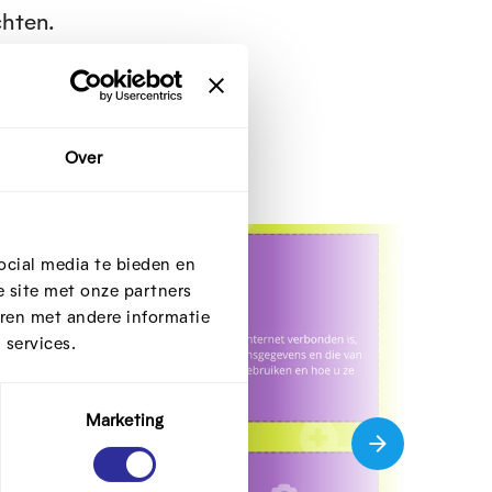
chten.
Over
ocial media te bieden en
 site met onze partners
ren met andere informatie
 services.
Marketing
V
o