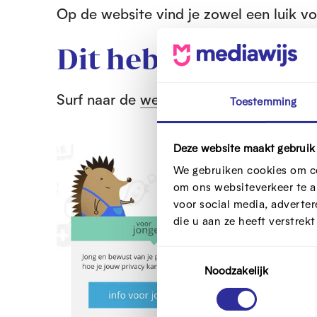
Op de website vind je zowel een luik vo
Dit heb je nodig
Surf naar de
website van ikbeslis.be
.
Toestemming
Deze website maakt gebruik
O
O
p
p
We gebruiken cookies om co
e
e
om ons websiteverkeer te a
voor social media, adverte
n
n
die u aan ze heeft verstrek
f
f
u
u
T
l
l
Noodzakelijk
o
l
l
e
s
s
s