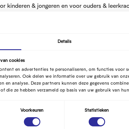
or kinderen & jongeren en voor ouders & leerkra
Details
 van cookies
O
p
ntent en advertenties te personaliseren, om functies voor s
e
nalyseren. Ook delen we informatie over uw gebruik van onze
ren en analyse. Deze partners kunnen deze gegevens combine
n
t of die ze hebben verzameld op basis van uw gebruik van hun
f
u
l
Voorkeuren
Statistieken
l
s