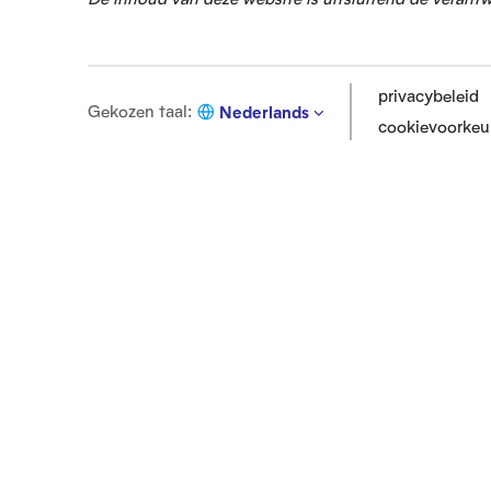
privacybeleid
G
Gekozen taal
:
Nederlands
cookievoorkeu
e
k
o
z
e
n
t
a
a
l
: