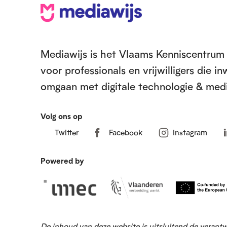
V
o
e
Mediawijs is het Vlaams Kenniscentrum 
voor professionals en vrijwilligers die 
t
omgaan met digitale technologie & medi
Volg ons op
Twitter
Facebook
Instagram
Powered by
De inhoud van deze website is uitsluitend de verant