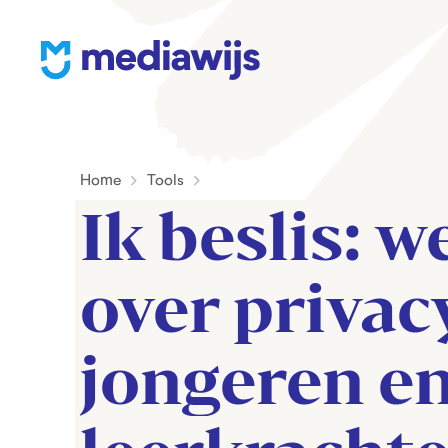
M
e
d
i
Home
Tools
a
Ik beslis: w
w
i
j
over privacy
s
jongeren en