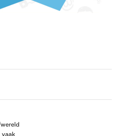
fwereld
n vaak