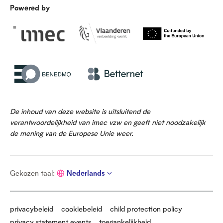
Powered by
De inhoud van deze website is uitsluitend de
verantwoordelijkheid van imec vzw en geeft niet noodzakelijk
de mening van de Europese Unie weer.
G
Gekozen taal
:
Nederlands
e
k
o
z
privacybeleid
cookiebeleid
child protection policy
e
privacy statement events
toegankelijkheid