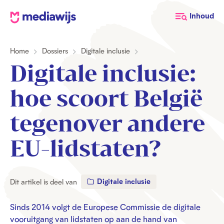
M
Inhoud
e
d
Home
Dossiers
Digitale inclusie
i
a
Digitale inclusie:
w
i
hoe scoort België
j
s
tegenover andere
EU-lidstaten?
Digitale inclusie
Dit artikel is deel van
Sinds 2014 volgt de Europese Commissie de digitale
vooruitgang van lidstaten op aan de hand van