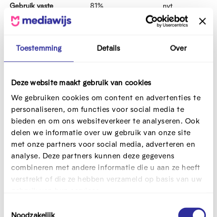
Gebruik vaste
81%
nvt
breedband door
huishoudens
Toestemming
Details
Over
Gebruik vaste
42%
40%
breedband snelheid
ten minste
Deze website maakt gebruik van cookies
100Mbps door
huishoudens
We gebruiken cookies om content en advertenties te
personaliseren, om functies voor social media te
Gebruik mobiel
72%
75%
bieden en om ons websiteverkeer te analyseren. Ook
breedband in
delen we informatie over uw gebruik van onze site
abonnementen per
met onze partners voor social media, adverteren en
100 mensen
analyse. Deze partners kunnen deze gegevens
combineren met andere informatie die u aan ze heeft
Digitale vaardigheden
61%
61%
verstrekt of die ze hebben verzameld op basis van uw
basisniveau bij de
gebruik van hun services.
bevolking
T
Noodzakelijk
Digitale vaardigheden
31%
31%
o