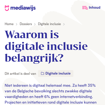
M
Inhoud
e
d
Home
Dossiers
Digitale inclusie
i
a
Waarom is
w
i
digitale inclusie
j
s
belangrijk?
Digitale inclusie
Dit artikel is deel van
Niet iedereen is digitaal helemaal mee. Zo heeft 35%
van de Belgische bevolking slechts zwakke digitale
vaardigheden en heeft 6% geen internetverbinding.
Projecten en initiatieven rond digitale inclusie kunnen