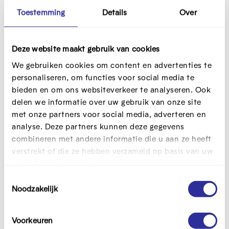
gemakkelijk. Het probleem is vaak niet het
Toestemming
Details
Over
lezen of schrijven, maar ook informatie
begrijpen en toepassen.”
Deze website maakt gebruik van cookies
Leerkracht
We gebruiken cookies om content en advertenties te
LIGO Gent
personaliseren, om functies voor social media te
bieden en om ons websiteverkeer te analyseren. Ook
Hoe kan je inzetten op
delen we informatie over uw gebruik van onze site
met onze partners voor social media, adverteren en
digitale inclusie?
analyse. Deze partners kunnen deze gegevens
combineren met andere informatie die u aan ze heeft
Na het ‘waarom’ volgt automatisch ook de hoe-vraag.
verstrekt of die ze hebben verzameld op basis van uw
Want hoe zet je als beleidsmaker of organisatie dan
gebruik van hun services.
doeltreffend in op digitale inclusie? Belangrijk is dat
T
digitale inclusie een verhaal is van meerdere factoren.
Noodzakelijk
o
Het gaat niet enkel over toegang: ook mediawijsheid,
e
motivatie en de ondersteuning van vrienden en familie
s
Voorkeuren
spelen een belangrijke rol in digitale ongelijkheid.
t