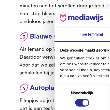
minuten aan het scrollen door je feed. D
non-stop blijven scrollen, in de hoop da
eindeloos jagen naar informatie, en dat 
Toestemming
Blauwe vinkjes
Als iemand op WhatsApp je berichtje gel
Deze website maakt gebruik
Daardoor verwachten we niet alleen dat
We gebruiken cookies om co
voor dat we zelf sneller een berichtje t
om ons websiteverkeer te a
voor social media, adverte
schakelen bij je instellingen.
die u aan ze heeft verstrek
Autoplay
T
Noodzakelijk
o
e
Filmpjes op je tijdlijn beginnen vaak van
s
dat is een techniek om je aandacht vast