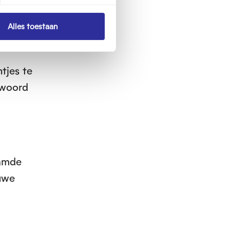
Alles toestaan
tjes te
twoord
aamde
euwe