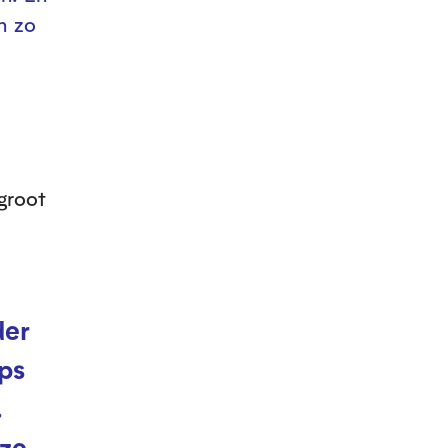
h zo
groot
der
ps
.
nze