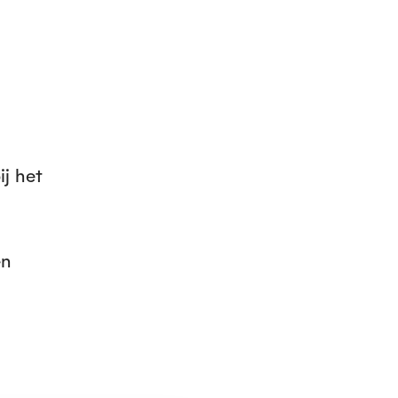
ij het
en