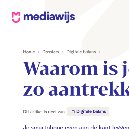
M
e
d
i
Home
Dossiers
Digitale balans
a
Waarom is 
w
i
j
zo aantrekk
s
Digitale balans
Dit artikel is deel van
Je smartphone even aan de kant leggen: