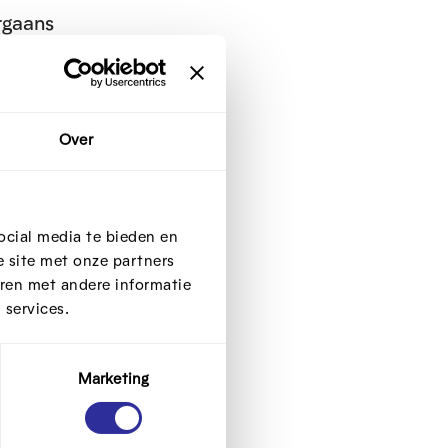
rgaans
ware
aag.
Over
 ook
ocial media te bieden en
uit te
 site met onze partners
ren met andere informatie
 services.
Marketing
. Ook
jfde