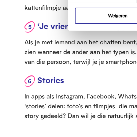
t
kattenfilmpje aan het kijken! Gelukkig ka
e
m
Weigeren
m
‘Je vriend is aan het typen
i
n
Als je met iemand aan het chatten bent, 
g
zien wanneer de ander aan het typen is
s
s
van die persoon, terwijl je je smartpho
e
l
Stories
e
c
In apps als Instagram, Facebook, What
t
i
‘stories’ delen: foto’s en filmpjes die 
e
story gedeeld? Dan wil je die natuurlijk