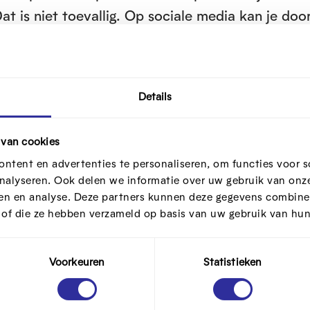
at is niet toevallig. Op sociale media kan je doo
t je iets interessants tegenkomt. Je kan als het 
doen we als nieuwsgierige beestjes maar al te gr
Details
ezen heeft, krijg je twee blauwe vinkjes te zien.
 van cookies
 anderen zo snel mogelijk reageren, het zorgt er
ntent en advertenties te personaliseren, om functies voor s
erugsturen. Je kan dit voorkomen door de vinkjes 
nalyseren. Ook delen we informatie over uw gebruik van onze
ren en analyse. Deze partners kunnen deze gegevens combine
t of die ze hebben verzameld op basis van uw gebruik van hun
Voorkeuren
Statistieken
zelf te spelen, zonder dat je eerst op ‘play’ klikt
 te houden. Voor je het weet ben je al naar je vi