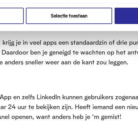
n je dit eveneens uitzetten bij je instellingen.
Selectie toestaan
 …’
krijg je in veel apps een standaardzin of drie pun
. Daardoor ben je geneigd te wachten op het an
ne anders sneller weer aan de kant zou leggen.
sApp en zelfs LinkedIn kunnen gebruikers zogen
maar 24 uur te bekijken zijn. Heeft iemand een ni
 snel openen, want anders heb je ‘m gemist!