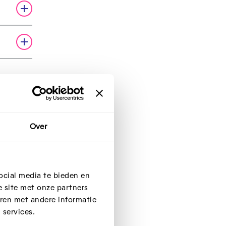
ot
Over
iseren
zijn
en
ocial media te bieden en
eze ook
 site met onze partners
ren met andere informatie
ppen
 services.