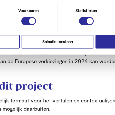
 het creëren van een gebruiksvriendelijk formaat
Voorkeuren
Statistieken
an EDUbox-pakketten in de hele EU en mogelijk
strumenten, strategieën en materialen die leerkr
gebruiken om hun eigen EDUboxen samen te stel
 vinden.
Selectie toestaan
een speciale EDUbox over het Europees beleid 
 van de Europese verkiezingen in 2024 kan worde
dit project
lijk formaat voor het vertalen en contextualise
 mogelijk daarbuiten.