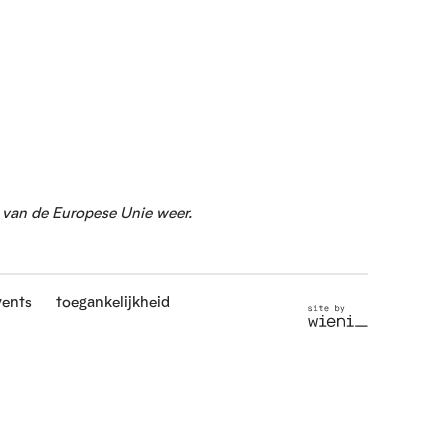
g van de Europese Unie weer.
vents
toegankelijkheid
S
i
t
e
b