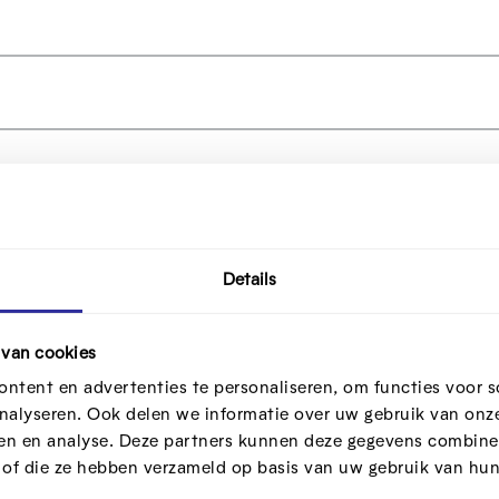
roject
 inzicht geven in hoe (politieke) beslissingen t
Details
geven dat een samenleving zich altijd wil organ
en hebben ideeën en willen deze uitvoeren, er 
 van cookies
en verkiezingen zijn een voorbeeld hiervan. Mens
ntent en advertenties te personaliseren, om functies voor s
e kiezen voor bepaalde ideeën in de hoop dat d
nalyseren. Ook delen we informatie over uw gebruik van onze
ren en analyse. Deze partners kunnen deze gegevens combine
t een beleid te komen zijn er verschillende sta
t of die ze hebben verzameld op basis van uw gebruik van hun
jn, willen we meegeven in de EU-box.