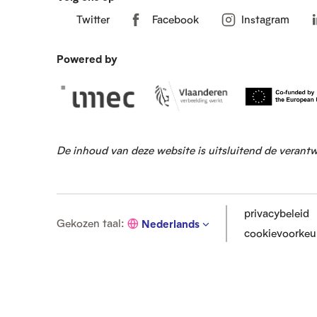
Twitter
Facebook
Instagram
Powered by
De inhoud van deze website is uitsluitend de verant
privacybeleid
G
Gekozen taal
:
Nederlands
cookievoorkeu
e
k
o
z
e
n