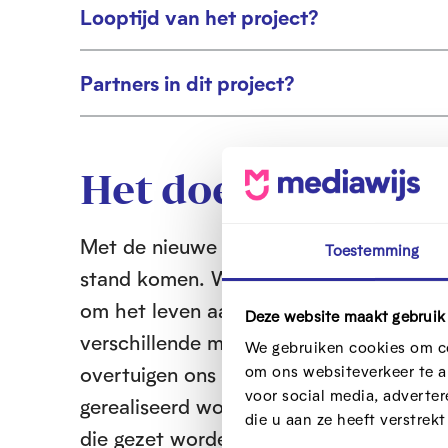
o
e
t
Looptijd van het project?
u
U
n
v
w
i
o
e
t
Partners in dit project?
u
U
n
v
w
i
o
e
t
u
n
v
Het doel van dit p
w
o
e
u
n
Met de nieuwe EDUbox willen we jongeren
w
Toestemming
e
stand komen. We willen de jongeren mee
n
om het leven aangenamer te maken. Mens
Deze website maakt gebruik
verschillende manieren om dit te doen 
We gebruiken cookies om co
overtuigen ons van bepaalde ideeën, w
om ons websiteverkeer te a
voor social media, adverte
gerealiseerd worden. Om van een idee to
die u aan ze heeft verstrek
die gezet worden. Welke stappen dit zi