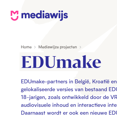
M
e
d
i
Home
Mediawijze projecten
a
EDUmake
w
i
j
EDUmake-partners in België, Kroatië e
s
gelokaliseerde versies van bestaand ED
18-jarigen, zoals ontwikkeld door de V
audiovisuele inhoud en interactieve inte
Daarnaast wordt er ook een nieuwe ED