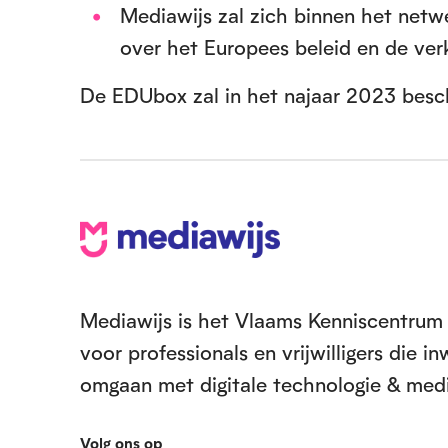
i
Mediawijs zal zich binnen het net
e
over het Europees beleid en de ver
De EDUbox zal in het najaar 2023 besch
V
o
e
Mediawijs is het Vlaams Kenniscentrum 
voor professionals en vrijwilligers die 
t
omgaan met digitale technologie & medi
Volg ons op