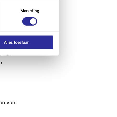
 voor
Marketing
achten
len
Alles toestaan
en de
n
ren van