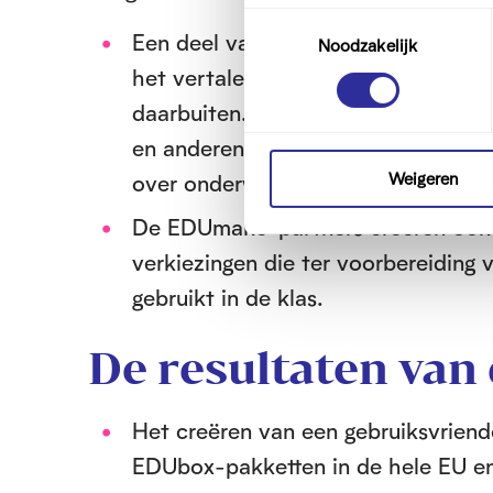
T
Een deel van de projectopdracht is
Noodzakelijk
o
e
het vertalen en contextualiseren v
s
daarbuiten. Dit omvat een reeks in
t
en anderen in de toekomst kunnen 
e
m
over onderwerpen die zij belangrijk
Weigeren
m
De EDUmake-partners creëren ook 
i
n
verkiezingen die ter voorbereiding
g
gebruikt in de klas.
s
s
De resultaten van 
e
l
e
Het creëren van een gebruiksvriende
c
EDUbox-pakketten in de hele EU en
t