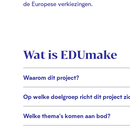
de Europese verkiezingen.
Wat is EDUmake
Waarom dit project?
U
i
t
Op welke doelgroep richt dit project zi
U
v
i
o
t
Welke thema's komen aan bod?
u
U
v
w
i