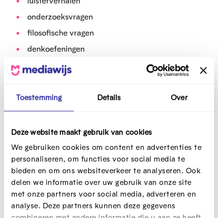
luisterverhalen
onderzoeksvragen
filosofische vragen
denkoefeningen
Duur: De verhalen duren telkens 5 tot 7 minuten. Je
kiest zelf hoeveel tijd je besteed aan de vragen en
oefeningen.
Toestemming
Details
Over
Dit heb je nodig
Deze website maakt gebruik van cookies
Download
de handleiding
.
We gebruiken cookies om content en advertenties te
personaliseren, om functies voor social media te
Beluister de luisterverhalen via
bieden en om ons websiteverkeer te analyseren. Ook
Het Geluidshuis
delen we informatie over uw gebruik van onze site
met onze partners voor social media, adverteren en
Spotify
analyse. Deze partners kunnen deze gegevens
combineren met andere informatie die u aan ze heeft