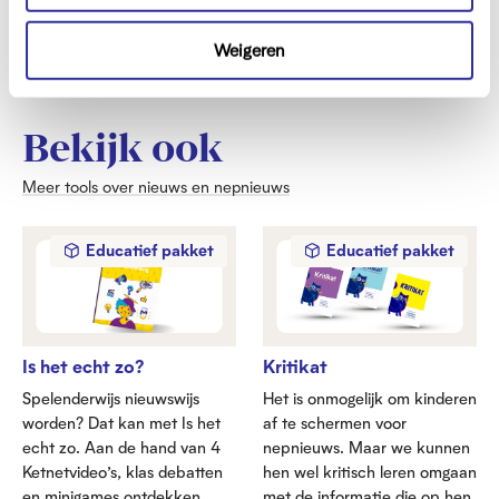
c
Licentie:
Naamsvermelding,
NietCommercieel,
t
Weigeren
GelijkDelen
i
Gelanceerd in juni 2024
e
Bekijk ook
Meer tools over nieuws en nepnieuws
Educatief pakket
Educatief pakket
Is het echt zo?
Kritikat
Spelenderwijs nieuwswijs
Het is onmogelijk om kinderen
worden? Dat kan met Is het
af te schermen voor
echt zo. Aan de hand van 4
nepnieuws. Maar we kunnen
Ketnetvideo’s, klas debatten
hen wel kritisch leren omgaan
en minigames ontdekken
met de informatie die op hen