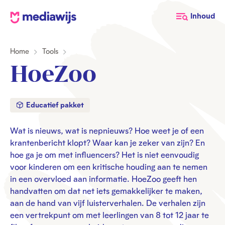
M
Inhoud
e
d
Home
Tools
i
a
HoeZoo
w
i
j
Educatief pakket
s
Wat is nieuws, wat is nepnieuws? Hoe weet je of een
krantenbericht klopt? Waar kan je zeker van zijn? En
hoe ga je om met influencers? Het is niet eenvoudig
voor kinderen om een kritische houding aan te nemen
in een overvloed aan informatie. HoeZoo geeft hen
handvatten om dat net iets gemakkelijker te maken,
aan de hand van vijf luisterverhalen. De verhalen zijn
een vertrekpunt om met leerlingen van 8 tot 12 jaar te