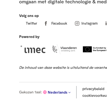
omgaan met digitale technologie & medi
Volg ons op
Twitter
Facebook
Instagram
Powered by
De inhoud van deze website is uitsluitend de verant
privacybeleid
G
Gekozen taal
:
Nederlands
cookievoorkeu
e
k
o