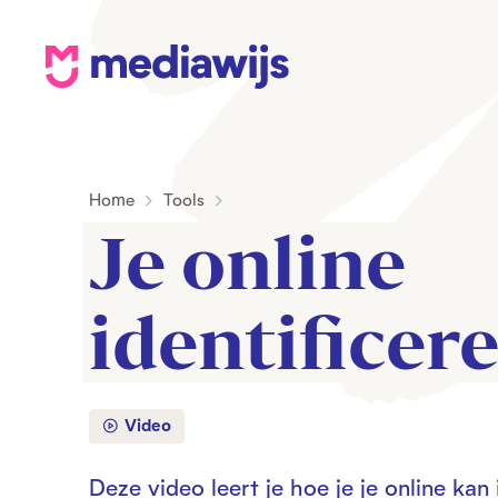
M
e
d
i
Home
Tools
a
Je online 
w
i
j
identificere
s
Video
Deze video leert je hoe je je online kan