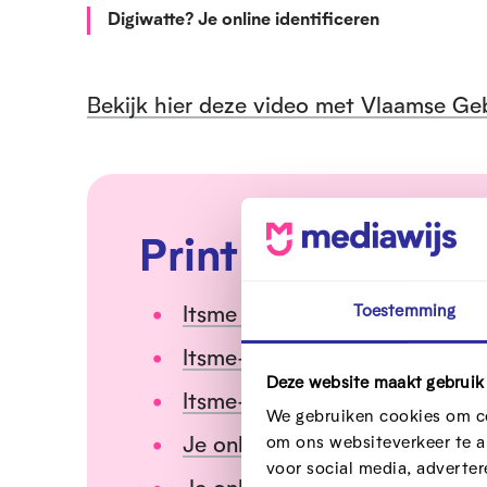
Digiwatte? Je online identificeren
Bekijk hier deze video met Vlaamse Ge
Print de stappe
Itsme gebruiken
Toestemming
Itsme-account aanmaken met
Deze website maakt gebruik
Itsme-account aanmaken met
We gebruiken cookies om co
Je online identificeren met ee
om ons websiteverkeer te a
voor social media, adverte