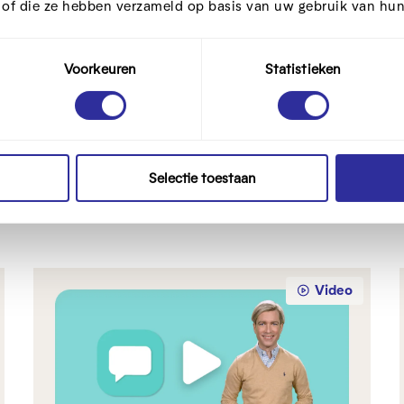
igingscode via mail activeren
t of die ze hebben verzameld op basis van uw gebruik van hun
ligingscode via SMS activeren
ligingscode via mobiele app activeren
Voorkeuren
Statistieken
teitskaart en kaartlezer
Selectie toestaan
Video