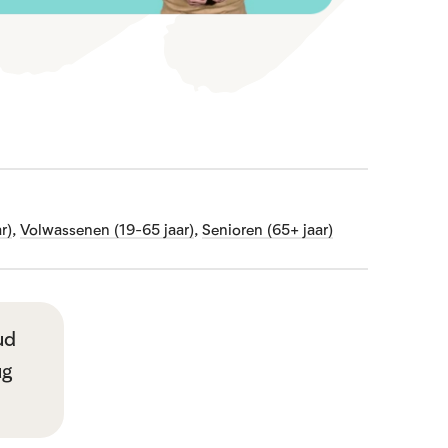
r)
,
Volwassenen (19-65 jaar)
,
Senioren (65+ jaar)
ud
ug