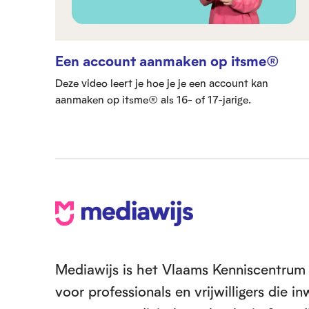
t
i
e
Een account aanmaken op itsme®
Deze video leert je hoe je je een account kan
aanmaken op itsme® als 16- of 17-jarige.
V
o
e
Mediawijs is het Vlaams Kenniscentrum 
voor professionals en vrijwilligers die 
t