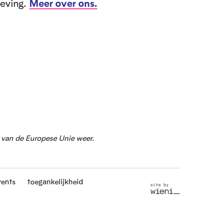
leving.
Meer over ons.
g van de Europese Unie weer.
vents
toegankelijkheid
S
i