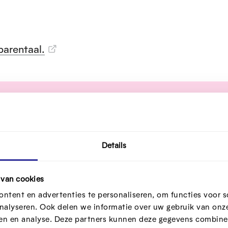
barentaal.
nplannen
Details
 bankkaart
 van cookies
 eID
ntent en advertenties te personaliseren, om functies voor s
n beveiligingscode
nalyseren. Ook delen we informatie over uw gebruik van onze
ren en analyse. Deze partners kunnen deze gegevens combine