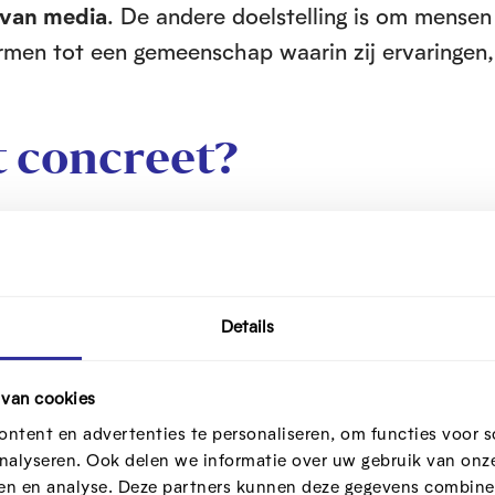
 van media
. De andere doelstelling is om mense
rmen tot een gemeenschap waarin zij ervaringen,
t concreet?
 risico’s én kansen van de digitale wereld,
n en amuseren
in een veilige context centraal sta
e steken er ook altijd spelconcepten in die
e doelgroep
.
Details
n, is een van de formats die zeer goed werkt de
 van cookies
 die manier creëren we ook
interesse
om te willen
ntent en advertenties te personaliseren, om functies voor s
 Maar we geven die bingo natuurlijk wel een and
nalyseren. Ook delen we informatie over uw gebruik van onze
t over concepten uit de digitale wereld die we
ren en analyse. Deze partners kunnen deze gegevens combine