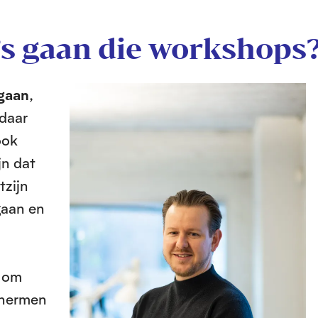
s gaan die workshops
O
 gaan
,
p
 daar
e
ook
n
jn dat
f
u
tzijn
l
gaan en
l
s
c
n om
r
e
chermen
e