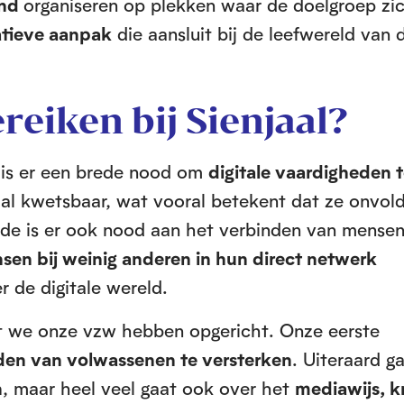
end
organiseren op plekken waar de doelgroep zi
atieve aanpak
die aansluit bij de leefwereld van 
ereiken bij Sienjaal?
e is er een brede nood om
digitale vaardigheden 
aal kwetsbaar, wat vooral betekent dat ze onvo
ede is er ook nood aan het verbinden van mense
sen bij weinig anderen in hun direct netwerk
r de digitale wereld.
dat we onze vzw hebben opgericht. Onze eerste
eden van volwassenen te versterken
. Uiteraard g
n
, maar heel veel gaat ook over het
mediawijs, kr