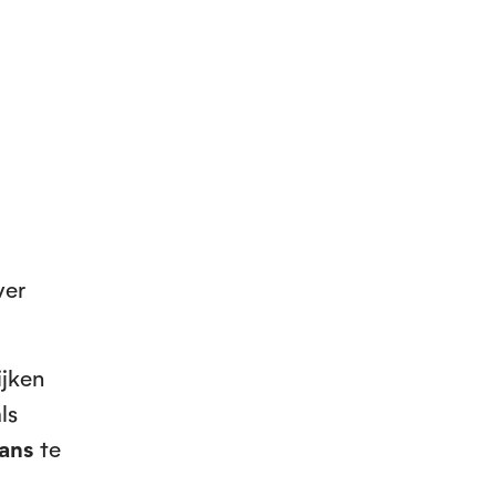
ver
ijken
ls
lans
te