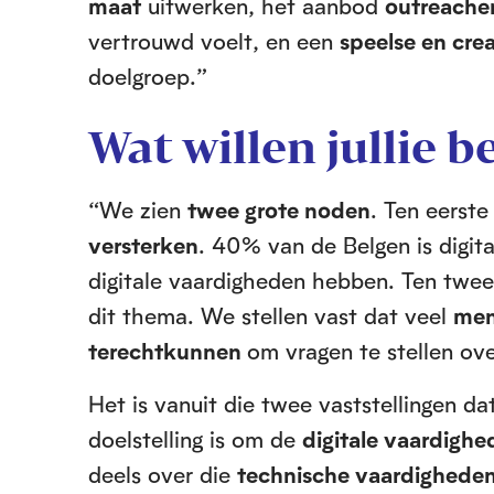
maat
uitwerken, het aanbod
outreach
vertrouwd voelt, en een
speelse en cre
doelgroep.”
Wat willen jullie b
“We zien
twee grote noden
. Ten eerst
versterken
. 40% van de Belgen is digit
digitale vaardigheden hebben. Ten twe
dit thema. We stellen vast dat veel
men
terechtkunnen
om vragen te stellen ove
Het is vanuit die twee vaststellingen 
doelstelling is om de
digitale vaardigh
deels over die
technische vaardighede