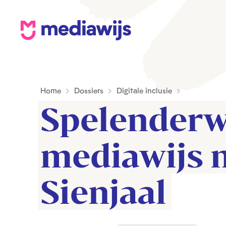
M
e
d
i
Home
Dossiers
Digitale inclusie
a
Spelenderwi
w
i
j
mediawijs m
s
Sienjaal