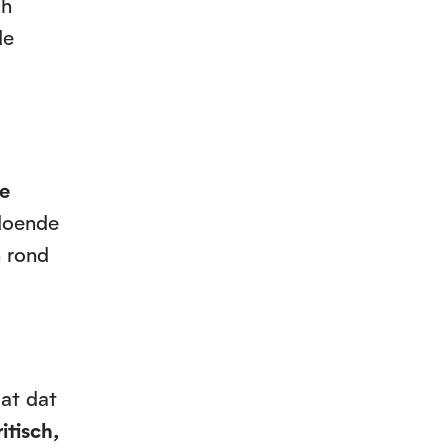
ch
de
te
ldoende
n rond
aat dat
itisch,