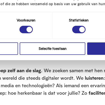
t of die ze hebben verzameld op basis van uw gebruik van hun
Voorkeuren
Statistieken
eel interactief. We steken er ook
 afgestemd op de leefwereld van de
Selectie toestaan
ep zelf aan de slag
. We zoeken samen met hen 
n wereld die steeds digitaler wordt. We
luisteren
ale media en technologieën? Als iemand een ervari
ep: hoe herkenbaar is dat voor jullie? Zo
facilit