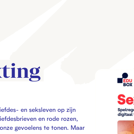
ting
iefdes- en seksleven op zijn
iefdesbrieven en rode rozen,
 onze gevoelens te tonen. Maar