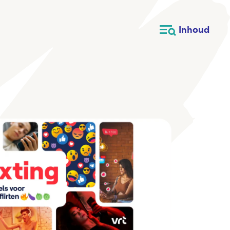
Inhoud