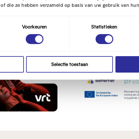
p
t of die ze hebben verzameld op basis van uw gebruik van hun
e
n
f
Voorkeuren
Statistieken
u
l
l
s
Selectie toestaan
c
r
e
e
n
i
m
a
g