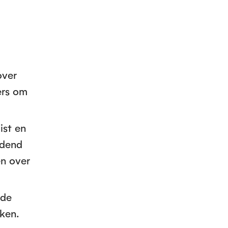
over
ers om
ist en
jdend
en over
‘de
kken.