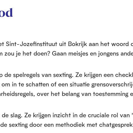
bod
t Sint-Jozefinstituut uit Bokrijk aan het woord 
om zou je het doen? Gaan meisjes en jongens and
p de spelregels van sexting. Ze krijgen een checkl
om in te schatten of een situatie grensoverschri
arheidsregels, over het belang van toestemming 
de slag. Ze krijgen inzicht in de cruciale rol van 
ende sexting door een methodiek met chatgespre