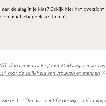
e
an de slag in je klas? Bekijk hier het overzicht
e en maatschappelijke thema's.
VRT
in samenwerking met Mediawijs,
imec vzw
tuut voor de gelijkheid van vrouwen en mannen
ssie en het Departement Onderwijs en Vorming 