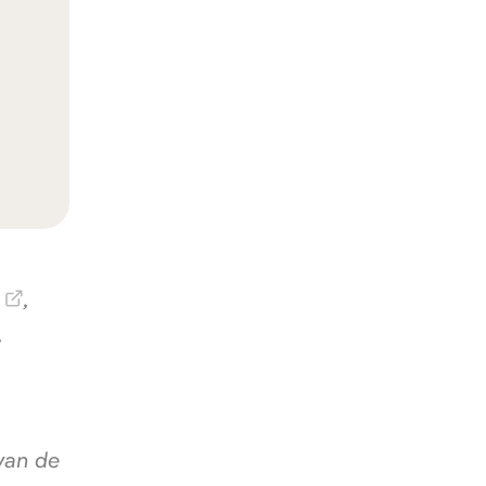
e
,
,
van de