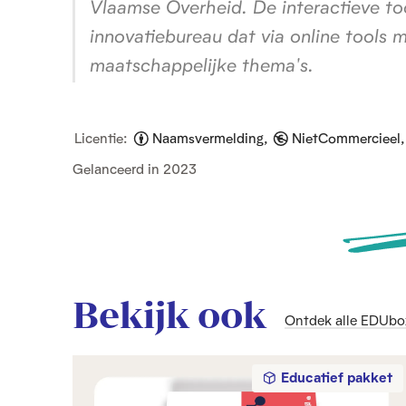
Vlaamse Overheid. De interactieve t
innovatiebureau dat via online tools 
maatschappelijke thema's.
Licentie:
Naamsvermelding,
NietCommercieel,
Gelanceerd in 2023
Bekijk ook
Ontdek alle EDUbo
Educatief pakket