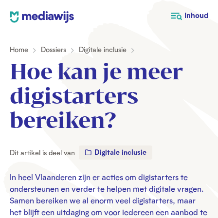
M
Inhoud
e
d
Home
Dossiers
Digitale inclusie
i
a
Hoe kan je meer
w
i
digistarters
j
s
bereiken?
Digitale inclusie
Dit artikel is deel van
In heel Vlaanderen zijn er acties om digistarters te
ondersteunen en verder te helpen met digitale vragen.
Samen bereiken we al enorm veel digistarters, maar
het blijft een uitdaging om voor iedereen een aanbod te