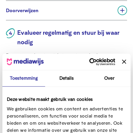
u
t
Doorverwijzen
w
v
U
e
o
i
n
u
t
w
Evalueer regelmatig en stuur bij waar
v
e
o
nodig
n
u
w
Door op regelmatige tijdstippen je aanbod te
e
evalueren, kan je bepalen
op welke acties je blijft
n
inzetten en welke je afbouwt
. Hou hierbij steeds je
doelgroep voor ogen door ze rechtstreeks te bevragen
Toestemming
Details
Over
of via mensen die ze goed kennen. Vraag daarbij ook of
ze de
communicatie
duidelijk vinden: weten ze wat ze
Deze website maakt gebruik van cookies
kunnen verwachten van het digipunt? Hebben ze nog
vragen waar ze geen antwoord op kunnen vinden?
We gebruiken cookies om content en advertenties te
personaliseren, om functies voor social media te
bieden en om ons websiteverkeer te analyseren. Ook
delen we informatie over uw gebruik van onze site