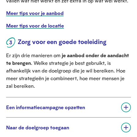
vallen wat niet werkt en zet extra in op wat wel werkt.
Meer tips voor je aanbod
Meer tips voor de locatie
Zorg voor een goede toeleiding
Er zijn
drie manieren om
je aanbod onder de aandacht
te brengen
. Welke strategie je best gebruikt, is
afhankelijk van de doelgroep die je wil bereiken. Hoe
meer strategieën je combineert, hoe meer mensen je
zal bereiken.
Een informatiecampagne opzetten
U
i
t
Naar de doelgroep toegaan
v
U
o
i