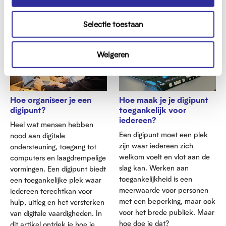
e
Lees meer
l
Meer info over digipunten
Selectie toestaan
e
c
t
Weigeren
i
e
Hoe organiseer je een
Hoe maak je je digipunt
digipunt?
toegankelijk voor
iedereen?
Heel wat mensen hebben
Een digipunt moet een plek
nood aan digitale
zijn waar iedereen zich
ondersteuning, toegang tot
welkom voelt en vlot aan de
computers en laagdrempelige
slag kan. Werken aan
vormingen. Een digipunt biedt
toegankelijkheid is een
een toegankelijke plek waar
meerwaarde voor personen
iedereen terechtkan voor
met een beperking, maar ook
hulp, uitleg en het versterken
voor het brede publiek. Maar
van digitale vaardigheden. In
hoe doe je dat?
dit artikel ontdek je hoe je