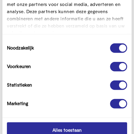
met onze partners voor social media, adverteren en
analyse. Deze partners kunnen deze gegevens
combineren met andere informatie die u aan ze heeft
verstrekt of die ze hebben verzameld op basis van uw
gebruik van hun services.
T
Noodzakelijk
o
e
s
Voorkeuren
Inspiratiegids Digistarters bereiken
t
e
Ontdek concrete praktijken die je kunnen
m
Statistieken
helpen bij elke stap om meer digistarters te
m
bereiken.
i
Marketing
n
g
Bekijk de inspiratiegids
s
s
Alles toestaan