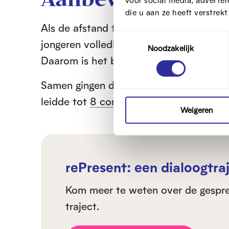
voor social media, adverte
die u aan ze heeft verstrek
Als de afstand tussen jongeren en journ
T
jongeren volledig vervreemden van de
Noodzakelijk
o
Daarom is het belangrijk dat ook zij z
e
s
Samen gingen de journalisten en jonger
t
e
leidde tot
8 concrete tips
die nieuwsmak
m
Weigeren
m
i
n
g
rePresent: een dialoogtr
s
s
Kom meer te weten over de gesprek
e
traject.
l
e