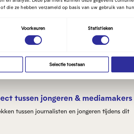
ren en analyse. Deze partners kunnen deze gegevens combine
t of die ze hebben verzameld op basis van uw gebruik van hun
alisten nog groter wordt, bestaat het gevaar dat
 Vlaamse nieuwsmedia en die media gaan wantro
Voorkeuren
Statistieken
ich kunnen herkennen in de Vlaamse (nieuws)medi
en uit het onderzoek op zoek naar oplossingen, 
ers helpen om de kloof te dichten.
Selectie toestaan
aject tussen jongeren & mediamakers
ken tussen journalisten en jongeren tijdens dit