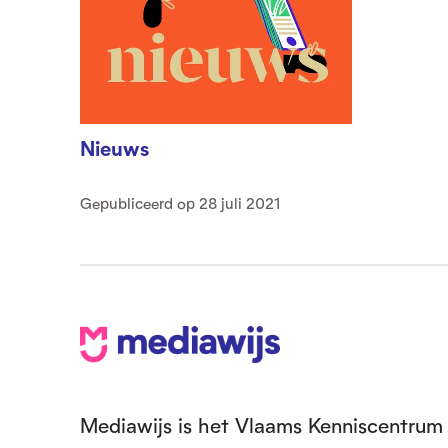
Nieuws
Gepubliceerd op 28 juli 2021
V
o
e
Mediawijs is het Vlaams Kenniscentrum 