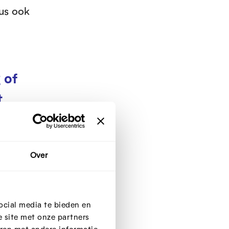
dus ook
 of
t
n ook
Over
ocial media te bieden en
 site met onze partners