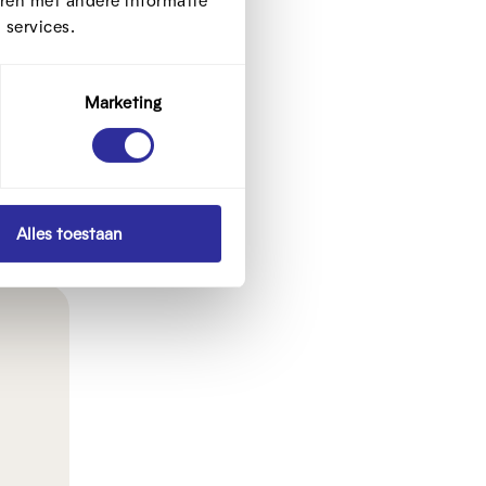
ren met andere informatie
 services.
uwen.
Marketing
a.
wat
Alles toestaan