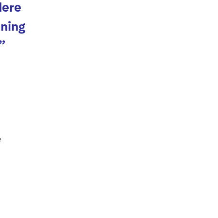
dere
ning
”
e