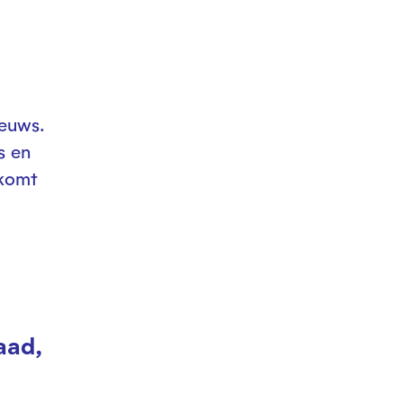
ieuws.
s en
 komt
aad,