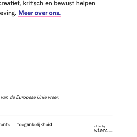
creatief, kritisch en bewust helpen
leving.
Meer over ons.
g van de Europese Unie weer.
vents
toegankelijkheid
S