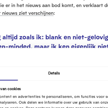
wie er in het nieuws aan bod komt, en verklaart 
 nieuws ziet verschijnen
:
 altijd zoals ik: blank en niet-gelovig
pen-minded, maar ik ken eigenlijk nie
k te zijn. Dus mijn netwerk, dat gaa
s, blank en hoogopgeleid zijn.”
Details
 van cookies
ntent en advertenties te personaliseren, om functies voor s
nalyseren. Ook delen we informatie over uw gebruik van onze
or nieuwsmakers