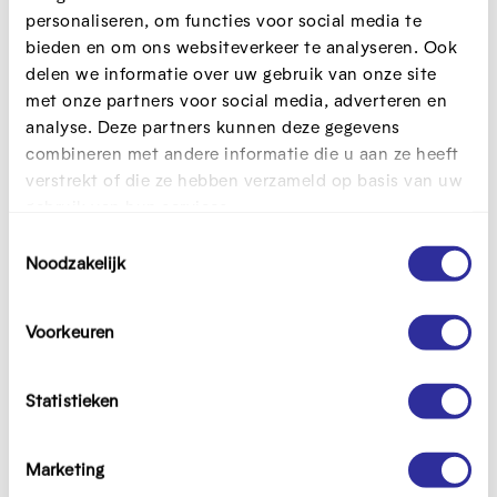
personaliseren, om functies voor social media te
Doelgroep
bieden en om ons websiteverkeer te analyseren. Ook
Freelance vormingsmedewerkers, HR-medewerkers
delen we informatie over uw gebruik van onze site
of VTO-verantwoordelijken uit zorg- en
met onze partners voor social media, adverteren en
welzijnsorganisaties, koepelorganisaties die hun
analyse. Deze partners kunnen deze gegevens
leden willen ondersteunen in de digitale
combineren met andere informatie die u aan ze heeft
transformatie
verstrekt of die ze hebben verzameld op basis van uw
gebruik van hun services.
Dit event is voorbij
T
Noodzakelijk
o
e
Programma
s
Voorkeuren
t
e
Na deze opleiding
m
Statistieken
kan je aan de slag met de
opleiding digihelpers in
m
zorg en welzijn
.
i
Marketing
n
ken je alle methodieken om digihelpers op de