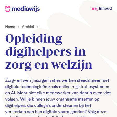
M
Inhoud
e
d
Home
Archief
i
a
Opleiding
w
i
digihelpers in
j
s
zorg en welzijn
Zorg- en welzijnsorganisaties werken steeds meer met
digitale technologieën zoals online registratiesystemen
en AI. Maar niet elke medewerker kan daarin even vlot
volgen. Wil je binnen jouw organisatie inzetten op
digihelpers die collega’s ondersteunen bij het
versterken van hun digitale vaardigheden? Volg deze