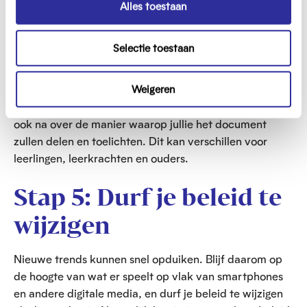
s
Alles toestaan
dienen. Giet er zowel de zaken in die al van toepassing
e
waren op jullie school als de nieuwe beslissingen.
l
Selectie toestaan
e
Zorg ervoor dat het duidelijk is waarom jullie bepaalde
c
keuzes gemaakt hebben. Voorzie ook een
t
contactpersoon, zodat mensen weten waar ze
Weigeren
i
terechtkunnen bij vragen of problemen. Denk ten slotte
e
ook na over de manier waarop jullie het document
zullen delen en toelichten. Dit kan verschillen voor
leerlingen, leerkrachten en ouders.
Stap 5: Durf je beleid te
wijzigen
Nieuwe trends kunnen snel opduiken. Blijf daarom op
de hoogte van wat er speelt op vlak van smartphones
en andere digitale media, en durf je beleid te wijzigen