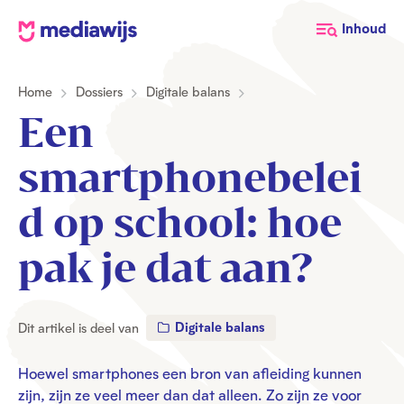
M
Inhoud
e
d
Home
Dossiers
Digitale balans
i
a
Een
w
i
smartphonebelei
j
s
d op school: hoe
pak je dat aan?
Digitale balans
Dit artikel is deel van
Hoewel smartphones een bron van afleiding kunnen
zijn, zijn ze veel meer dan dat alleen. Zo zijn ze voor