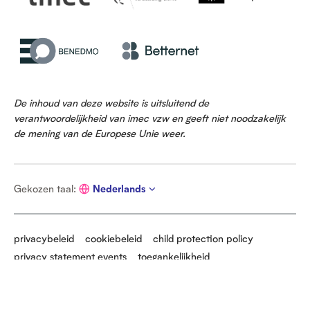
De inhoud van deze website is uitsluitend de
verantwoordelijkheid van imec vzw en geeft niet noodzakelijk
de mening van de Europese Unie weer.
G
Gekozen taal
:
Nederlands
e
k
o
z
privacybeleid
cookiebeleid
child protection policy
e
privacy statement events
toegankelijkheid
n
t
cookievoorkeuren beheren
a
S
a
l
i