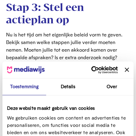
Stap 3: Stel een
actieplan op
Nu is het tijd om het eigenlijke beleid vorm te geven.
Bekijk samen welke stappen jullie verder moeten
nemen. Moeten jullie tot een akkoord komen over
bepaalde afspraken? Is er extra onderzoek nodig?
Willen jullie andere partijen aanspreken en om hulp
vragen? Wijs eventueel rollen en taken toe en plan
verdere vergadermomenten in.
Toestemming
Details
Over
Wat jullie uiteindelijk beslissen, hangt samen met de
visie van de school en de doelgroep. Zorg dus dat je
smartphonebeleid aansluit bij het huidige schoolbeleid,
Deze website maakt gebruik van cookies
de normen en waarden van de school en pedagogisch
We gebruiken cookies om content en advertenties te
projecten of ICT-plannen. Genieten leerlingen uit het
personaliseren, om functies voor social media te
zesde middelbaar meer vrijheid dan jongere leerlingen,
bieden en om ons websiteverkeer te analyseren. Ook