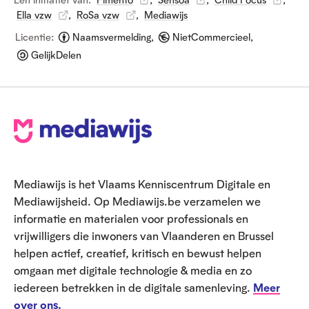
e
e
e
e
n
Ella vzw
,
RoSa vzw
n
,
Mediawijs
n
i
i
i
Licentie:
Naamsvermelding,
NietCommercieel,
m
m
m
GelijkDelen
a
a
a
g
g
g
e
e
e
V
o
e
Mediawijs is het Vlaams Kenniscentrum Digitale en
t
Mediawijsheid. Op Mediawijs.be verzamelen we
informatie en materialen voor professionals en
vrijwilligers die inwoners van Vlaanderen en Brussel
helpen actief, creatief, kritisch en bewust helpen
omgaan met digitale technologie & media en zo
iedereen betrekken in de digitale samenleving.
Meer
over ons.