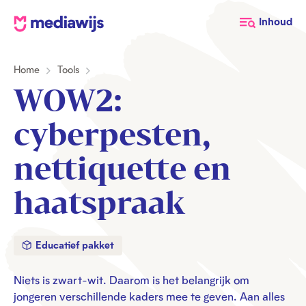
M
Inhoud
e
d
Home
Tools
i
a
WOW2:
w
i
cyberpesten,
j
s
nettiquette en
haatspraak
Educatief pakket
Niets is zwart-wit. Daarom is het belangrijk om
jongeren verschillende kaders mee te geven. Aan alles