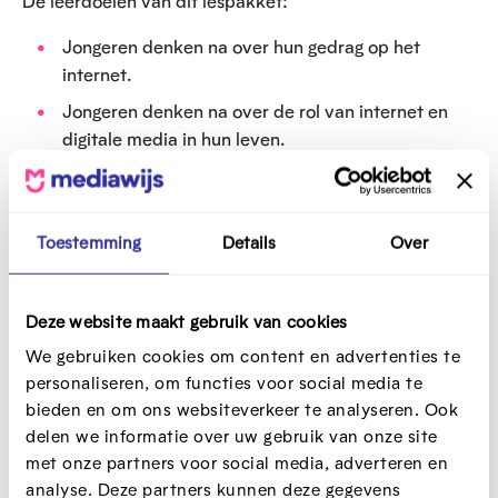
De leerdoelen van dit lespakket:
Jongeren denken na over hun gedrag op het
internet.
Jongeren denken na over de rol van internet en
digitale media in hun leven.
Jongeren zijn zich bewust van de informatie die ze
online delen.
Jongeren worden zich bewust van de do’s-and-
Toestemming
Details
Over
don’ts op het vlak van surfen op het internet.
Jongeren krijgen concrete tips en tricks over
Deze website maakt gebruik van cookies
haatspraak, privacybescherming en cyberpesten.
We gebruiken cookies om content en advertenties te
Jongeren leren waar ze bij betrouwbare bronnen
personaliseren, om functies voor social media te
terechtkunnen met hun vragen.
bieden en om ons websiteverkeer te analyseren. Ook
Jongeren staan stil bij hun eigen grenzen en die
delen we informatie over uw gebruik van onze site
van anderen op het vlak van hun online gedrag.
met onze partners voor social media, adverteren en
analyse. Deze partners kunnen deze gegevens