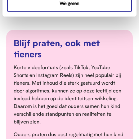
t
w
Weigeren
Zorg ervoor dat je kind weet dat het bij jou
v
i
e
U
o
terecht kan
n
e
i
u
t
w
v
e
o
n
Blijf praten, ook met
u
w
tieners
e
n
Korte videoformats (zoals TikTok, YouTube
Shorts en Instagram Reels) zijn heel populair bij
tieners. Met inhoud die sterk gestuurd wordt
door algoritmes, kunnen ze op deze leeftijd een
invloed hebben op de identiteitsontwikkeling.
Daarom is het goed dat ouders samen hun kind
verschillende standpunten en realiteiten te
blijven zien.
Ouders praten dus best regelmatig met hun kind