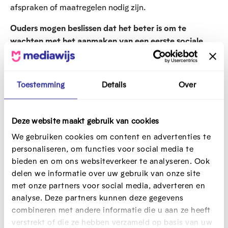
afspraken of maatregelen nodig zijn.
Ouders mogen beslissen dat het beter is om te
wachten met het aanmaken van een eerste sociale
media account.
Ze leggen die beslissing wel zo goed
mogelijk uit aan hun kind, zodat het begrijpt waarom
dit nog niet mag. Zo is er ook minder kans dat het kind
Toestemming
Details
Over
stiekem toch een account zal aanmaken. Ze houden er
best rekening mee dat dat wel kan gebeuren. Kinderen
kunnen daarin zeer inventief zijn, en zien er vaak geen
Deze website maakt gebruik van cookies
probleem in. Daarom maken ze daarover liever vroeger
We gebruiken cookies om content en advertenties te
(bv. rond 10-11 jaar) goede afspraken over, dan later.
personaliseren, om functies voor social media te
Zo wordt het een gewoonte om hierover te praten en
bieden en om ons websiteverkeer te analyseren. Ook
om afspraken over mediagebruik te maken.
delen we informatie over uw gebruik van onze site
met onze partners voor social media, adverteren en
6 tips om te starten
analyse. Deze partners kunnen deze gegevens
combineren met andere informatie die u aan ze heeft
met sociale media
verstrekt of die ze hebben verzameld op basis van uw