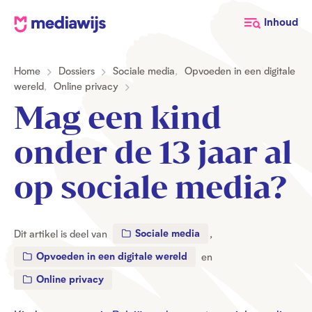
M
Inhoud
e
d
Home
Dossiers
Sociale media
,
Opvoeden in een digitale
i
wereld
,
Online privacy
a
Mag een kind
w
i
onder de 13 jaar al
j
s
op sociale media?
Sociale media
Dit artikel is deel van
,
Opvoeden in een digitale wereld
en
Online privacy