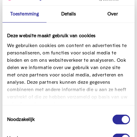
Check de WCAG
De WCAG of Web Content Accessibility Guidelines
Toestemming
Details
Over
omvatten een aantal richtlijnen om je website of
applicatie toegankelijk te maken. Ze worden
Deze website maakt gebruik van cookies
regelmatig geüpdatet.
Gebruik de checklist van
AnySurfer
om te weten of jouw digitale product
We gebruiken cookies om content en advertenties te
hieraan voldoet.
personaliseren, om functies voor social media te
bieden en om ons websiteverkeer te analyseren. Ook
Focus op gebruiksvriendelijkheid
delen we informatie over uw gebruik van onze site
met onze partners voor social media, adverteren en
Je app of website kan perfect aan de WCAG-normen
analyse. Deze partners kunnen deze gegevens
voldoen, daarom is ze nog niet gebruiksvriendelijk. Kijk
combineren met andere informatie die u aan ze heeft
dus breder dan de toegankelijkheidsvereisten alleen en
verstrekt of die ze hebben verzameld op basis van uw
bekijk je eigen product met de ogen van je gebruikers.
gebruik van hun services.
Logisch en instinctief nadenken helpt je al een heel
T
eind op weg.
Noodzakelijk
o
Doe aan mensgericht ontwerpen
e
s