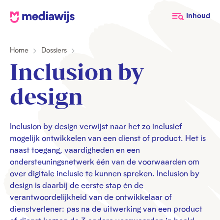
M
Inhoud
e
d
Home
Dossiers
i
a
Inclusion by
w
i
design
j
s
Inclusion by design verwijst naar het zo inclusief
mogelijk ontwikkelen van een dienst of product. Het is
naast toegang, vaardigheden en een
ondersteuningsnetwerk één van de voorwaarden om
over digitale inclusie te kunnen spreken. Inclusion by
design is daarbij de eerste stap én de
verantwoordelijkheid van de ontwikkelaar of
dienstverlener: pas na de uitwerking van een product