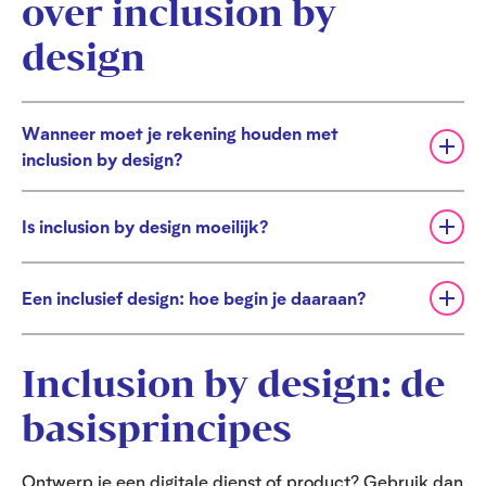
over inclusion by
design
Wanneer moet je rekening houden met
U
inclusion by design?
i
t
v
Is inclusion by design moeilijk?
U
o
i
u
t
w
Een inclusief design: hoe begin je daaraan?
v
U
e
o
i
n
u
t
w
Inclusion by design: de
v
e
o
basisprincipes
n
u
w
e
Ontwerp je een digitale dienst of product? Gebruik dan