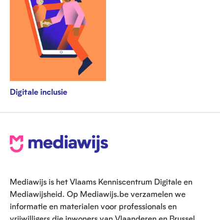
Digitale inclusie
V
o
e
Mediawijs is het Vlaams Kenniscentrum Digitale en
t
Mediawijsheid. Op Mediawijs.be verzamelen we
informatie en materialen voor professionals en
vrijwilligers die inwoners van Vlaanderen en Brussel