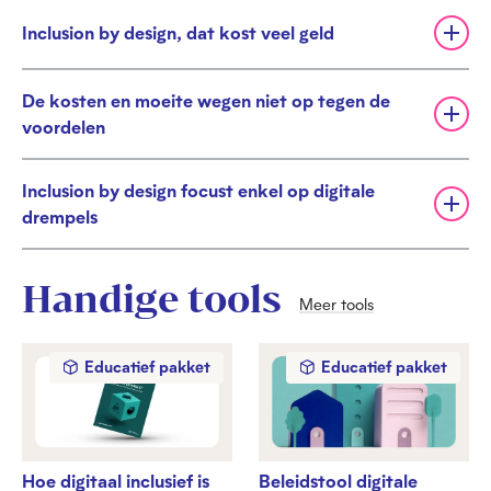
t
Inclusion by design, dat kost veel geld
v
U
o
i
u
t
De kosten en moeite wegen niet op tegen de
w
v
U
voordelen
e
o
i
n
u
t
w
Inclusion by design focust enkel op digitale
v
e
U
o
drempels
n
i
u
t
w
v
e
Handige tools
o
Meer tools
n
u
w
Educatief pakket
Educatief pakket
e
n
Hoe digitaal inclusief is
Beleidstool digitale