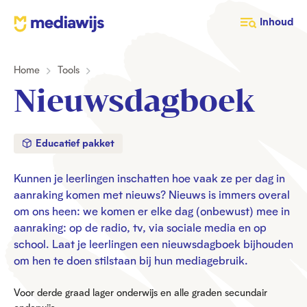
M
Inhoud
e
d
Home
Tools
i
a
Nieuwsdagboek
w
i
j
Educatief pakket
s
Kunnen je leerlingen inschatten hoe vaak ze per dag in
aanraking komen met nieuws? Nieuws is immers overal
om ons heen: we komen er elke dag (onbewust) mee in
aanraking: op de radio, tv, via sociale media en op
school. Laat je leerlingen een nieuwsdagboek bijhouden
om hen te doen stilstaan bij hun mediagebruik.
Voor derde graad lager onderwijs en alle graden secundair