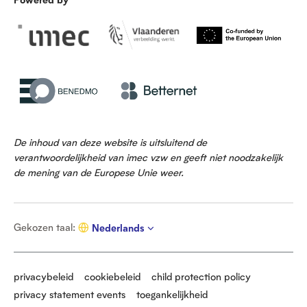
De inhoud van deze website is uitsluitend de
verantwoordelijkheid van imec vzw en geeft niet noodzakelijk
de mening van de Europese Unie weer.
G
Gekozen taal
:
Nederlands
e
k
o
z
privacybeleid
cookiebeleid
child protection policy
e
privacy statement events
toegankelijkheid
n