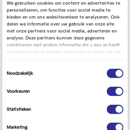
e
We gebruiken cookies om content en advertenties te
n
personaliseren, om functies voor social media te
f
bieden en om ons websiteverkeer te analyseren. Ook
u
delen we informatie over uw gebruik van onze site
l
met onze partners voor social media, adverteren en
l
analyse. Deze partners kunnen deze gegevens
s
c
combineren met andere informatie die u aan ze heeft
r
verstrekt of die ze hebben verzameld op basis van uw
e
gebruik van hun services.
e
T
n
Noodzakelijk
o
i
Mijn nieuwsdagboek
m
e
a
s
Voorkeuren
g
Licentie:
Naamsvermelding,
NietCommercieel,
t
e
GelijkDelen
e
m
Statistieken
m
i
Marketing