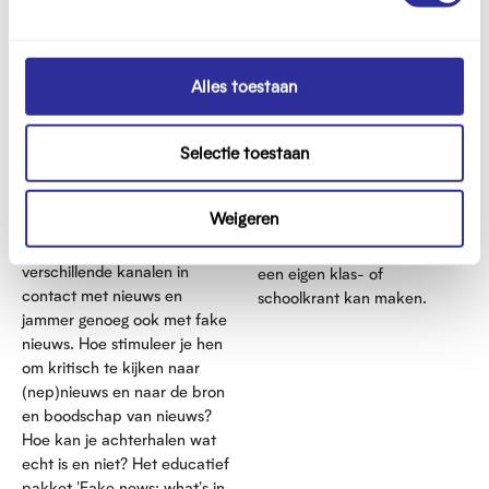
n
Bekijk ook
Meer tools
g
s
s
Educatief pakket
Website
Alles toestaan
e
l
Selectie toestaan
e
c
Fake news: what's in a
KrantenMaker
t
name?
Weigeren
De KrantenMaker is een
i
Jongeren komen via
webpagina waar iedereen
e
verschillende kanalen in
een eigen klas- of
contact met nieuws en
schoolkrant kan maken.
jammer genoeg ook met fake
nieuws. Hoe stimuleer je hen
om kritisch te kijken naar
(nep)nieuws en naar de bron
en boodschap van nieuws?
Hoe kan je achterhalen wat
echt is en niet? Het educatief
pakket 'Fake news: what's in