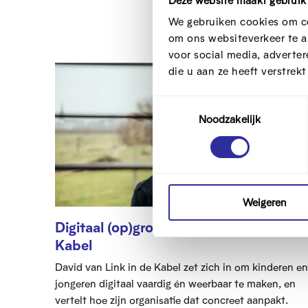
Deze website maakt gebruik
We gebruiken cookies om co
om ons websiteverkeer te a
voor social media, adverte
die u aan ze heeft verstrek
T
Noodzakelijk
o
e
s
t
e
m
Weigeren
m
Digitaal (op)groeien met Link in de
i
Kabel
n
David van Link in de Kabel zet zich in om kinderen en
g
jongeren digitaal vaardig én weerbaar te maken, en
s
vertelt hoe zijn organisatie dat concreet aanpakt.
s