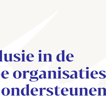
lusie in de
oe organisatie
 ondersteune