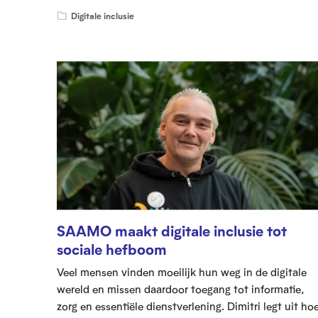
e
Digitale inclusie
l
e
c
t
i
e
SAAMO maakt digitale inclusie tot
sociale hefboom
Veel mensen vinden moeilijk hun weg in de digitale
wereld en missen daardoor toegang tot informatie,
zorg en essentiële dienstverlening. Dimitri legt uit ho